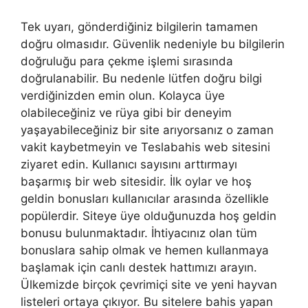
Tek uyarı, gönderdiğiniz bilgilerin tamamen
doğru olmasıdır. Güvenlik nedeniyle bu bilgilerin
doğruluğu para çekme işlemi sırasında
doğrulanabilir. Bu nedenle lütfen doğru bilgi
verdiğinizden emin olun. Kolayca üye
olabileceğiniz ve rüya gibi bir deneyim
yaşayabileceğiniz bir site arıyorsanız o zaman
vakit kaybetmeyin ve Teslabahis web sitesini
ziyaret edin. Kullanıcı sayısını arttırmayı
başarmış bir web sitesidir. İlk oylar ve hoş
geldin bonusları kullanıcılar arasında özellikle
popülerdir. Siteye üye olduğunuzda hoş geldin
bonusu bulunmaktadır. İhtiyacınız olan tüm
bonuslara sahip olmak ve hemen kullanmaya
başlamak için canlı destek hattımızı arayın.
Ülkemizde birçok çevrimiçi site ve yeni hayvan
listeleri ortaya çıkıyor. Bu sitelere bahis yapan