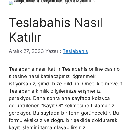
Teslabahis Nasıl
Katılır
Aralık 27, 2023
Yazarı:
Teslabahis
Teslabahis nasıl katılır Teslabahis online casino
sitesine nasıl katılacağınızı öğrenmek
istiyorsanız, şimdi bize bildirin. Öncelikle mevcut
Teslabahis kimlik bilgilerinize erişmeniz
gerekiyor. Daha sonra ana sayfada kolayca
görüntülenen “Kayıt Ol” kelimesine tıklamanız
gerekiyor. Bu sayfada bir form görünecektir. Bu
formu eksiksiz ve doğru bir şekilde doldurarak
kayıt işlemini tamamlayabilirsiniz.