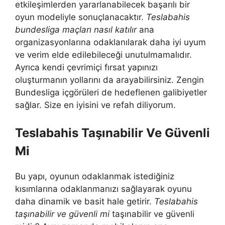
etkileşimlerden yararlanabilecek başarılı bir
oyun modeliyle sonuçlanacaktır.
Teslabahis
bundesliga maçları nasıl katılır
ana
organizasyonlarına odaklanılarak daha iyi uyum
ve verim elde edilebileceği unutulmamalıdır.
Ayrıca kendi çevrimiçi fırsat yapınızı
oluşturmanın yollarını da arayabilirsiniz. Zengin
Bundesliga içgörüleri de hedeflenen galibiyetler
sağlar. Size en iyisini ve refah diliyorum.
Teslabahis Taşınabilir Ve Güvenli
Mi
Bu yapı, oyunun odaklanmak istediğiniz
kısımlarına odaklanmanızı sağlayarak oyunu
daha dinamik ve basit hale getirir.
Teslabahis
taşınabilir ve güvenli mi
taşınabilir ve güvenli