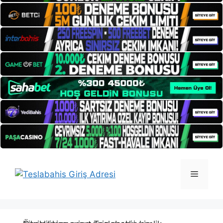
İçeriğe
atla
Menü