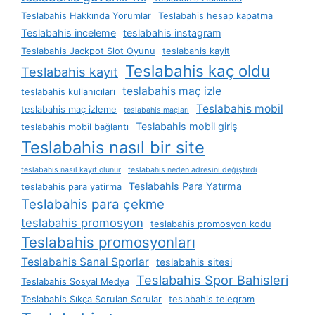
Teslabahis Hakkında Yorumlar
Teslabahis hesap kapatma
Teslabahis inceleme
teslabahis instagram
Teslabahis Jackpot Slot Oyunu
teslabahis kayit
Teslabahis kaç oldu
Teslabahis kayıt
teslabahis maç izle
teslabahis kullanıcıları
Teslabahis mobil
teslabahis maç izleme
teslabahis maçları
Teslabahis mobil giriş
teslabahis mobil bağlantı
Teslabahis nasıl bir site
teslabahis nasıl kayıt olunur
teslabahis neden adresini değiştirdi
Teslabahis Para Yatırma
teslabahis para yatirma
Teslabahis para çekme
teslabahis promosyon
teslabahis promosyon kodu
Teslabahis promosyonları
Teslabahis Sanal Sporlar
teslabahis sitesi
Teslabahis Spor Bahisleri
Teslabahis Sosyal Medya
Teslabahis Sıkça Sorulan Sorular
teslabahis telegram