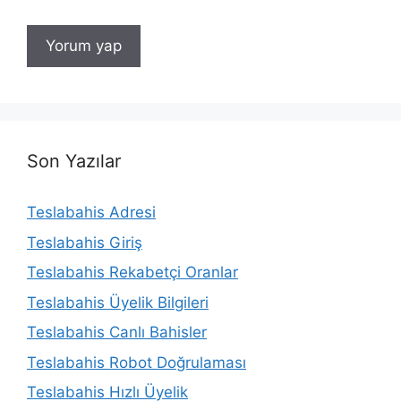
Son Yazılar
Teslabahis Adresi
Teslabahis Giriş
Teslabahis Rekabetçi Oranlar
Teslabahis Üyelik Bilgileri
Teslabahis Canlı Bahisler
Teslabahis Robot Doğrulaması
Teslabahis Hızlı Üyelik