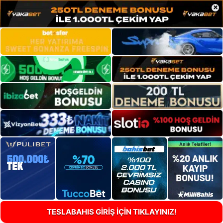
×
TESLABAHIS GİRİŞ İÇİN TIKLAYINIZ!