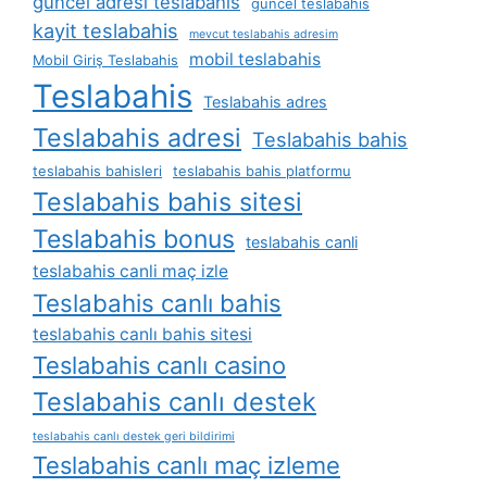
güncel adresi teslabahis
güncel teslabahis
kayit teslabahis
mevcut teslabahis adresim
mobil teslabahis
Mobil Giriş Teslabahis
Teslabahis
Teslabahis adres
Teslabahis adresi
Teslabahis bahis
teslabahis bahisleri
teslabahis bahis platformu
Teslabahis bahis sitesi
Teslabahis bonus
teslabahis canli
teslabahis canli maç izle
Teslabahis canlı bahis
teslabahis canlı bahis sitesi
Teslabahis canlı casino
Teslabahis canlı destek
teslabahis canlı destek geri bildirimi
Teslabahis canlı maç izleme