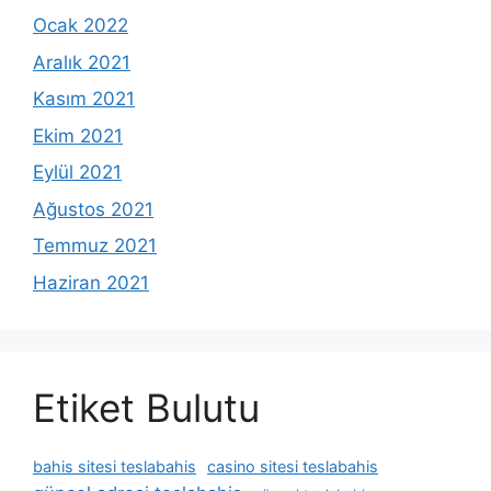
Ocak 2022
Aralık 2021
Kasım 2021
Ekim 2021
Eylül 2021
Ağustos 2021
Temmuz 2021
Haziran 2021
Etiket Bulutu
bahis sitesi teslabahis
casino sitesi teslabahis