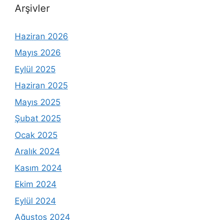
Arşivler
Haziran 2026
Mayıs 2026
Eylül 2025
Haziran 2025
Mayıs 2025
Şubat 2025
Ocak 2025
Aralık 2024
Kasım 2024
Ekim 2024
Eylül 2024
Ağustos 2024