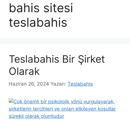
bahis sitesi
teslabahis
Teslabahis Bir Şirket
Olarak
Haziran 26, 2024
Yazarı:
Teslabahis