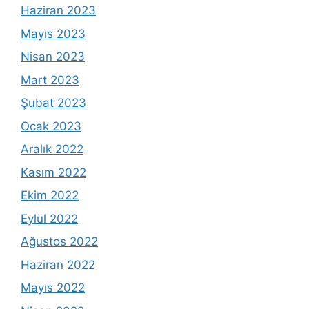
Haziran 2023
Mayıs 2023
Nisan 2023
Mart 2023
Şubat 2023
Ocak 2023
Aralık 2022
Kasım 2022
Ekim 2022
Eylül 2022
Ağustos 2022
Haziran 2022
Mayıs 2022