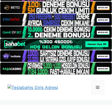
İçeriğe
atla
Menü