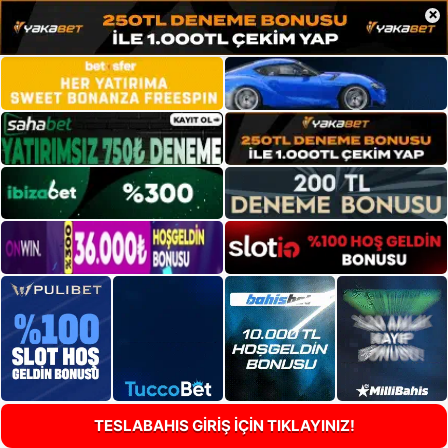
×
TESLABAHIS GİRİŞ İÇİN TIKLAYINIZ!