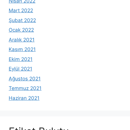
Nisan 2022
Mart 2022
Şubat 2022
Ocak 2022
Aralık 2021
Kasım 2021
Ekim 2021
Eylül 2021
Ağustos 2021
Temmuz 2021
Haziran 2021