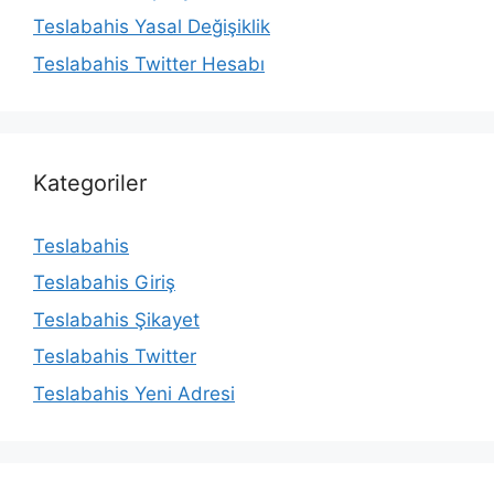
Teslabahis Yasal Değişiklik
Teslabahis Twitter Hesabı
Kategoriler
Teslabahis
Teslabahis Giriş
Teslabahis Şikayet
Teslabahis Twitter
Teslabahis Yeni Adresi