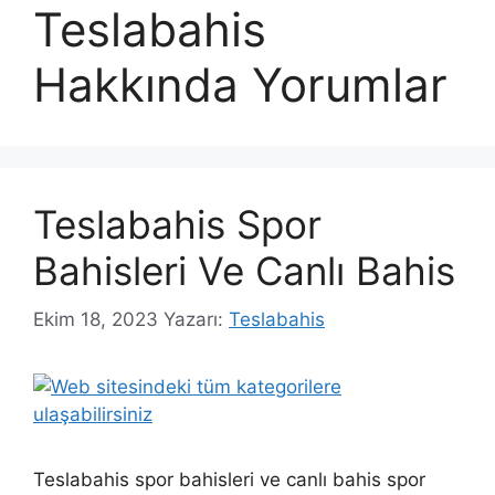
Teslabahis
Hakkında Yorumlar
Teslabahis Spor
Bahisleri Ve Canlı Bahis
Ekim 18, 2023
Yazarı:
Teslabahis
Teslabahis spor bahisleri ve canlı bahis spor