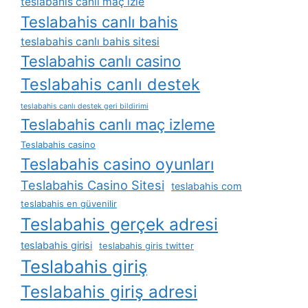
teslabahis canli maç izle
Teslabahis canlı bahis
teslabahis canlı bahis sitesi
Teslabahis canlı casino
Teslabahis canlı destek
teslabahis canlı destek geri bildirimi
Teslabahis canlı maç izleme
Teslabahis casino
Teslabahis casino oyunları
Teslabahis Casino Sitesi
teslabahis com
teslabahis en güvenilir
Teslabahis gerçek adresi
teslabahis girisi
teslabahis giris twitter
Teslabahis giriş
Teslabahis giriş adresi