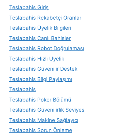
Teslabahis Giriş
Teslabahis Rekabetçi Oranlar
Teslabahis Üyelik Bilgileri
Teslabahis Canlı Bahisler
Teslabahis Robot Doğrulaması
Teslabahis Hızlı Üyelik
Teslabahis Güvenilir Destek
Teslabahis Bilgi Paylaşımı
Teslabahis
Teslabahis Poker Bölümü
Teslabahis Güvenilirlik Seviyesi
Teslabahis Makine Sağlayıcı
Teslabahis Sorun Önleme