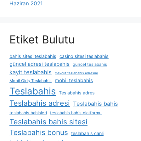
Haziran 2021
Etiket Bulutu
bahis sitesi teslabahis
casino sitesi teslabahis
güncel adresi teslabahis
güncel teslabahis
kayit teslabahis
mevcut teslabahis adresim
mobil teslabahis
Mobil Giriş Teslabahis
Teslabahis
Teslabahis adres
Teslabahis adresi
Teslabahis bahis
teslabahis bahisleri
teslabahis bahis platformu
Teslabahis bahis sitesi
Teslabahis bonus
teslabahis canli