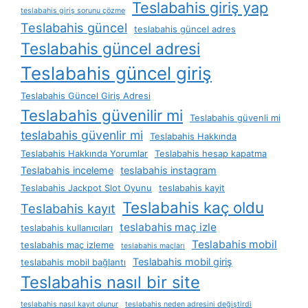
Teslabahis giriş yap
teslabahis giriş sorunu çözme
Teslabahis güncel
teslabahis güncel adres
Teslabahis güncel adresi
Teslabahis güncel giriş
Teslabahis Güncel Giriş Adresi
Teslabahis güvenilir mi
Teslabahis güvenli mi
teslabahis güvenlir mi
Teslabahis Hakkında
Teslabahis Hakkında Yorumlar
Teslabahis hesap kapatma
Teslabahis inceleme
teslabahis instagram
Teslabahis Jackpot Slot Oyunu
teslabahis kayit
Teslabahis kaç oldu
Teslabahis kayıt
teslabahis maç izle
teslabahis kullanıcıları
Teslabahis mobil
teslabahis maç izleme
teslabahis maçları
Teslabahis mobil giriş
teslabahis mobil bağlantı
Teslabahis nasıl bir site
teslabahis nasıl kayıt olunur
teslabahis neden adresini değiştirdi