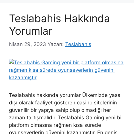
Teslabahis Hakkında
Yorumlar
Nisan 29, 2023
Yazarı:
Teslabahis
Teslabahis hakkında yorumlar Ülkemizde yasa
dışı olarak faaliyet gösteren casino sitelerinin
güvenilir bir yapıya sahip olup olmadığı her
zaman tartışmalıdır. Teslabahis Gaming yeni bir
platform olmasına rağmen kısa sürede
oyunseverlerin güvenini kazanmıştır. En geniş