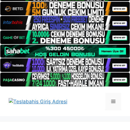
İçeriğe
atla
Menü