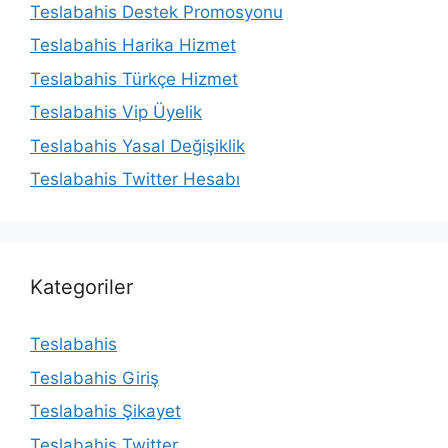
Teslabahis Destek Promosyonu
Teslabahis Harika Hizmet
Teslabahis Türkçe Hizmet
Teslabahis Vip Üyelik
Teslabahis Yasal Değişiklik
Teslabahis Twitter Hesabı
Kategoriler
Teslabahis
Teslabahis Giriş
Teslabahis Şikayet
Teslabahis Twitter