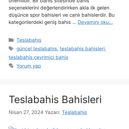
önemlidir. Bir bahis sitesinde bahis
seçeneklerini değerlendirirken akla ilk gelen
düşünce spor bahisleri ve canlı bahislerdir. Bu
kategorilerdeki geniş bahis …
Devamını oku…
Kategoriler
Teslabahis
Etiketler
güncel teslabahis
,
teslabahis bahisleri
,
teslabahis çevrimiçi bahis
Yorum yap
Teslabahis Bahisleri
Nisan 27, 2024
Yazarı:
Teslabahis