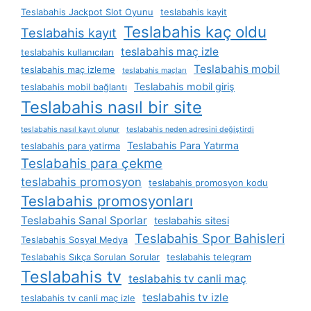
Teslabahis Jackpot Slot Oyunu
teslabahis kayit
Teslabahis kaç oldu
Teslabahis kayıt
teslabahis maç izle
teslabahis kullanıcıları
Teslabahis mobil
teslabahis maç izleme
teslabahis maçları
Teslabahis mobil giriş
teslabahis mobil bağlantı
Teslabahis nasıl bir site
teslabahis nasıl kayıt olunur
teslabahis neden adresini değiştirdi
Teslabahis Para Yatırma
teslabahis para yatirma
Teslabahis para çekme
teslabahis promosyon
teslabahis promosyon kodu
Teslabahis promosyonları
Teslabahis Sanal Sporlar
teslabahis sitesi
Teslabahis Spor Bahisleri
Teslabahis Sosyal Medya
Teslabahis Sıkça Sorulan Sorular
teslabahis telegram
Teslabahis tv
teslabahis tv canli maç
teslabahis tv izle
teslabahis tv canli maç izle