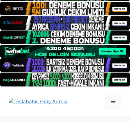
İçeriğe
atla
Menü