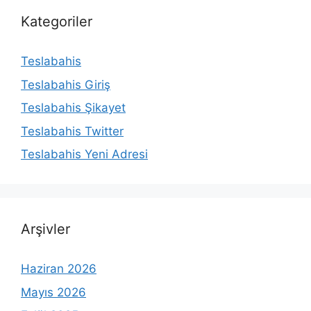
Kategoriler
Teslabahis
Teslabahis Giriş
Teslabahis Şikayet
Teslabahis Twitter
Teslabahis Yeni Adresi
Arşivler
Haziran 2026
Mayıs 2026