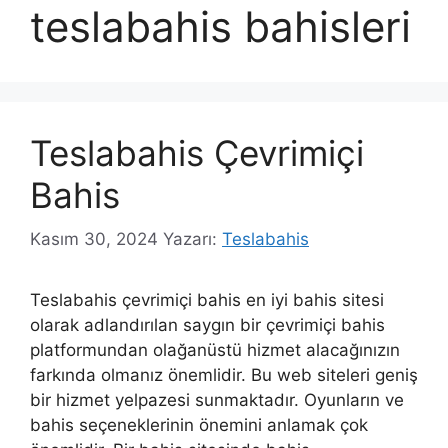
teslabahis bahisleri
Teslabahis Çevrimiçi
Bahis
Kasım 30, 2024
Yazarı:
Teslabahis
Teslabahis çevrimiçi bahis en iyi bahis sitesi
olarak adlandırılan saygın bir çevrimiçi bahis
platformundan olağanüstü hizmet alacağınızın
farkında olmanız önemlidir. Bu web siteleri geniş
bir hizmet yelpazesi sunmaktadır. Oyunların ve
bahis seçeneklerinin önemini anlamak çok