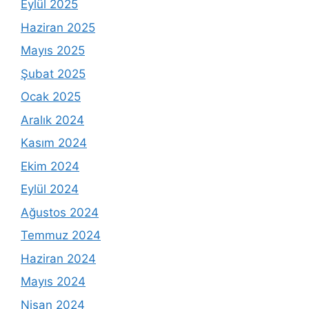
Eylül 2025
Haziran 2025
Mayıs 2025
Şubat 2025
Ocak 2025
Aralık 2024
Kasım 2024
Ekim 2024
Eylül 2024
Ağustos 2024
Temmuz 2024
Haziran 2024
Mayıs 2024
Nisan 2024