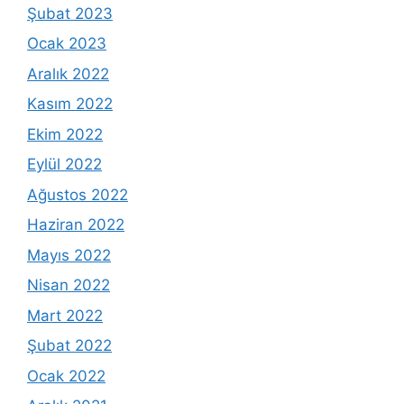
Şubat 2023
Ocak 2023
Aralık 2022
Kasım 2022
Ekim 2022
Eylül 2022
Ağustos 2022
Haziran 2022
Mayıs 2022
Nisan 2022
Mart 2022
Şubat 2022
Ocak 2022