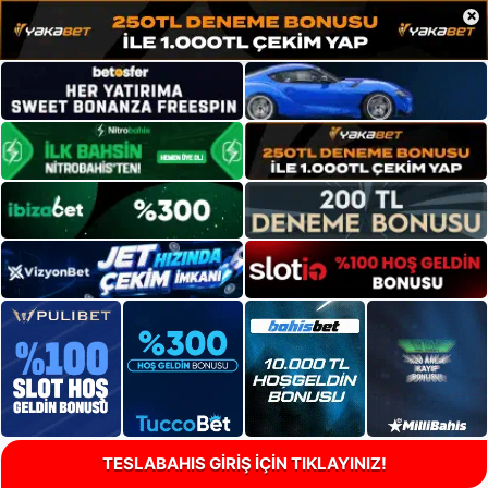
×
TESLABAHIS GİRİŞ İÇİN TIKLAYINIZ!