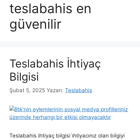
teslabahis en
güvenilir
Teslabahis İhtiyaç
Bilgisi
Şubat 5, 2025
Yazarı:
Teslabahis
Teslabahis ihtiyaç bilgisi i̇htiyacınız olan bilgiyi