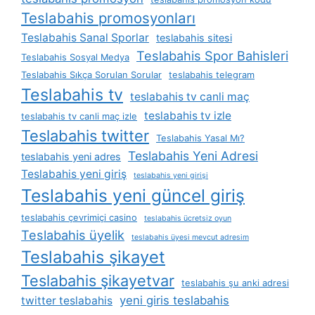
Teslabahis promosyonları
Teslabahis Sanal Sporlar
teslabahis sitesi
Teslabahis Spor Bahisleri
Teslabahis Sosyal Medya
Teslabahis Sıkça Sorulan Sorular
teslabahis telegram
Teslabahis tv
teslabahis tv canli maç
teslabahis tv izle
teslabahis tv canli maç izle
Teslabahis twitter
Teslabahis Yasal Mı?
Teslabahis Yeni Adresi
teslabahis yeni adres
Teslabahis yeni giriş
teslabahis yeni girişi
Teslabahis yeni güncel giriş
teslabahis çevrimiçi casino
teslabahis ücretsiz oyun
Teslabahis üyelik
teslabahis üyesi mevcut adresim
Teslabahis şikayet
Teslabahis şikayetvar
teslabahis şu anki adresi
yeni giris teslabahis
twitter teslabahis