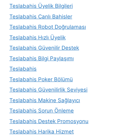
Teslabahis Üyelik Bilgileri
Teslabahis Canlı Bahisler
Teslabahis Robot Doğrulaması
Teslabahis Hızlı Üyelik
Teslabahis Güvenilir Destek
Teslabahis Bilgi Paylaşımı
Teslabahis
Teslabahis Poker Bölümü
Teslabahis Güvenilirlik Seviyesi
Teslabahis Makine Sağlayıcı
Teslabahis Sorun Önleme
Teslabahis Destek Promosyonu
Teslabahis Harika Hizmet