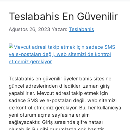
Teslabahis En Güvenilir
Ağustos 26, 2023
Yazarı:
Teslabahis
Teslabahis en güvenilir üyeler bahis sitesine
güncel adreslerinden diledikleri zaman giriş
yapabilirler. Mevcut adresi takip etmek için
sadece SMS ve e-postaları değil, web sitemizi
de kontrol etmemiz gerekiyor. Bu, her kullanıcıya
yeni oturum açma sayfasına erişim
sağlayacaktır. Giriş sırasında şifre hatası
oluşabilir. Bu gibi durumlarda çok basittir.