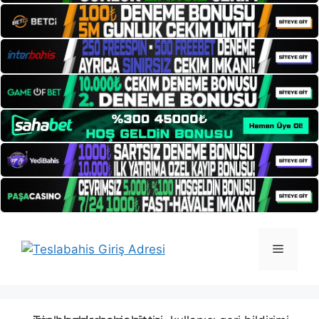
İçeriğe
atla
Menü