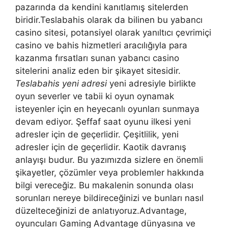
pazarında da kendini kanıtlamış sitelerden
biridir.Teslabahis olarak da bilinen bu yabancı
casino sitesi, potansiyel olarak yanıltıcı çevrimiçi
casino ve bahis hizmetleri aracılığıyla para
kazanma fırsatları sunan yabancı casino
sitelerini analiz eden bir şikayet sitesidir.
Teslabahis yeni adresi
yeni adresiyle birlikte
oyun severler ve tabii ki oyun oynamak
isteyenler için en heyecanlı oyunları sunmaya
devam ediyor. Şeffaf saat oyunu ilkesi yeni
adresler için de geçerlidir. Çeşitlilik, yeni
adresler için de geçerlidir. Kaotik davranış
anlayışı budur. Bu yazımızda sizlere en önemli
şikayetler, çözümler veya problemler hakkında
bilgi vereceğiz. Bu makalenin sonunda olası
sorunları nereye bildireceğinizi ve bunları nasıl
düzelteceğinizi de anlatıyoruz.Advantage,
oyuncuları Gaming Advantage dünyasına ve