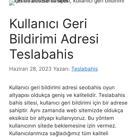
Kullanıcı Geri
Bildirimi Adresi
Teslabahis
Haziran 28, 2023
Yazarı:
Teslabahis
Kullanıcı geri bildirimi adresi seobahis oyun
altyapısı oldukça geniş ve kalitelidir. Teslabahis
bahis sitesi, kullanıcı geri bildirimi için bir adrese
sahiptir. Aynı zamanda web sitemizde oldukça
eksiksiz bir altyapı kullanıyoruz. Bu yöntem
kullanıcının sitede beklemesine izin vermez.
Kullanıcılarımıza sağladığımız tüm kaliteli