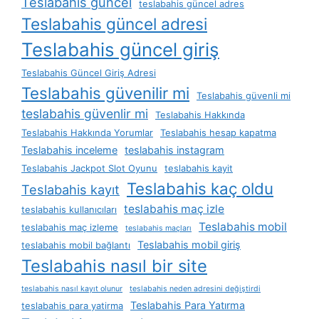
Teslabahis güncel
teslabahis güncel adres
Teslabahis güncel adresi
Teslabahis güncel giriş
Teslabahis Güncel Giriş Adresi
Teslabahis güvenilir mi
Teslabahis güvenli mi
teslabahis güvenlir mi
Teslabahis Hakkında
Teslabahis Hakkında Yorumlar
Teslabahis hesap kapatma
Teslabahis inceleme
teslabahis instagram
Teslabahis Jackpot Slot Oyunu
teslabahis kayit
Teslabahis kaç oldu
Teslabahis kayıt
teslabahis maç izle
teslabahis kullanıcıları
Teslabahis mobil
teslabahis maç izleme
teslabahis maçları
Teslabahis mobil giriş
teslabahis mobil bağlantı
Teslabahis nasıl bir site
teslabahis nasıl kayıt olunur
teslabahis neden adresini değiştirdi
Teslabahis Para Yatırma
teslabahis para yatirma