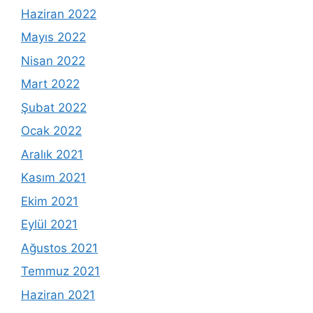
Haziran 2022
Mayıs 2022
Nisan 2022
Mart 2022
Şubat 2022
Ocak 2022
Aralık 2021
Kasım 2021
Ekim 2021
Eylül 2021
Ağustos 2021
Temmuz 2021
Haziran 2021