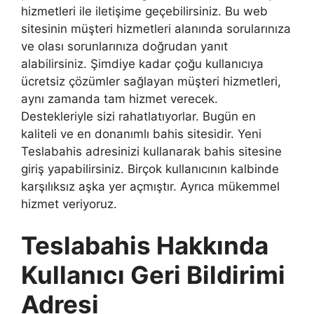
hizmetleri ile iletişime geçebilirsiniz. Bu web
sitesinin müşteri hizmetleri alanında sorularınıza
ve olası sorunlarınıza doğrudan yanıt
alabilirsiniz. Şimdiye kadar çoğu kullanıcıya
ücretsiz çözümler sağlayan müşteri hizmetleri,
aynı zamanda tam hizmet verecek.
Destekleriyle sizi rahatlatıyorlar. Bugün en
kaliteli ve en donanımlı bahis sitesidir. Yeni
Teslabahis adresinizi kullanarak bahis sitesine
giriş yapabilirsiniz. Birçok kullanıcının kalbinde
karşılıksız aşka yer açmıştır. Ayrıca mükemmel
hizmet veriyoruz.
Teslabahis Hakkında
Kullanıcı Geri Bildirimi
Adresi