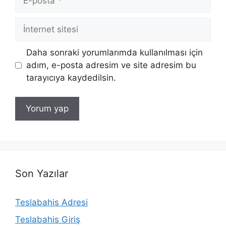
posta
İnternet
sitesi
Daha sonraki yorumlarımda kullanılması için
adım, e-posta adresim ve site adresim bu
tarayıcıya kaydedilsin.
Son Yazılar
Teslabahis Adresi
Teslabahis Giriş