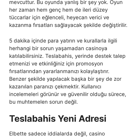
mevcuttur. Bu oyunda yanlış bir şey yok. Oyun
her zaman hem genç hem de ileri düzey
tüccarlar için eğlenceli, heyecan verici ve
kazanma fırsatları sağlayacak şekilde değiştirilir.
5 dakika içinde para yatırın ve kurallarla ilgili
herhangi bir sorun yaşamadan casinoya
katılabilirsiniz. Teslabahis, yerinde destek talep
etmenizi ve etkinliğiniz için promosyon
fırsatlarından yararlanmanızı kolaylaştırır.
Benzer şekilde yapılacak başka bir şey de zor
kazanılan paranızı çekmektir. Kullanıcı
incelemeleri görünür ve güvenilir olduğu sürece,
bu muhtemelen sorun değil.
Teslabahis Yeni Adresi
Elbette sadece iddialarda değil, casino