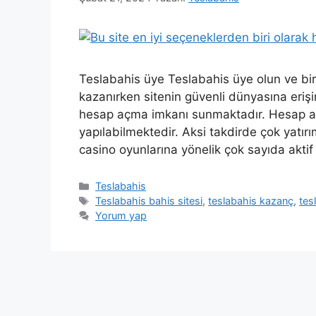
Teslabahis üye Teslabahis üye olun ve b
kazanırken sitenin güvenli dünyasına erişin
hesap açma imkanı sunmaktadır. Hesap aç
yapılabilmektedir. Aksi takdirde çok yatı
casino oyunlarına yönelik çok sayıda akt
Kategoriler
Teslabahis
Etiketler
Teslabahis bahis sitesi
,
teslabahis kazanç
,
tes
Yorum yap