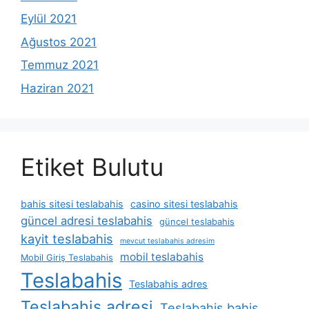
Eylül 2021
Ağustos 2021
Temmuz 2021
Haziran 2021
Etiket Bulutu
bahis sitesi teslabahis
casino sitesi teslabahis
güncel adresi teslabahis
güncel teslabahis
kayit teslabahis
mevcut teslabahis adresim
mobil teslabahis
Mobil Giriş Teslabahis
Teslabahis
Teslabahis adres
Teslabahis adresi
Teslabahis bahis