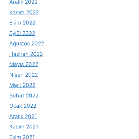
Aralık 2022
Kasım 2022
Ekim 2022
Eylül 2022
Ağustos 2022
Haziran 2022
Mayıs 2022
Nisan 2022
Mart 2022
Şubat 2022
Ocak 2022
Aralık 2021
Kasım 2021
Ekim 2021