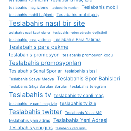
Teslabahis mobil
teslabahis maç izleme
teslabahis maçları
Teslabahis mobil giriş
teslabahis mobil bağlantı
Teslabahis nasıl bir site
teslabahis nasıl kayıt olunur
teslabahis neden adresini değiştirdi
Teslabahis Para Yatırma
teslabahis para yatirma
Teslabahis para çekme
teslabahis promosyon
teslabahis promosyon kodu
Teslabahis promosyonları
Teslabahis Sanal Sporlar
teslabahis sitesi
Teslabahis Spor Bahisleri
Teslabahis Sosyal Medya
Teslabahis Sıkça Sorulan Sorular
teslabahis telegram
Teslabahis tv
teslabahis tv canli maç
teslabahis tv izle
teslabahis tv canli maç izle
Teslabahis twitter
Teslabahis Yasal Mı?
Teslabahis Yeni Adresi
teslabahis yeni adres
Teslabahis yeni giriş
teslabahis yeni girişi