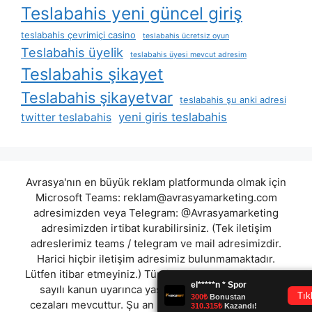
Teslabahis yeni güncel giriş
teslabahis çevrimiçi casino
teslabahis ücretsiz oyun
Teslabahis üyelik
teslabahis üyesi mevcut adresim
Teslabahis şikayet
Teslabahis şikayetvar
teslabahis şu anki adresi
yeni giris teslabahis
twitter teslabahis
Avrasya'nın en büyük reklam platformunda olmak için
Microsoft Teams:
reklam@avrasyamarketing.com
adresimizden veya Telegram: @Avrasyamarketing
adresimizden irtibat kurabilirsiniz. (Tek iletişim
adreslerimiz teams / telegram ve mail adresimizdir.
Harici hiçbir iletişim adresimiz bulunmamaktadır.
Lütfen itibar etmeyiniz.) Türkiye yasalarına göre 7258
sayılı kanun uyarınca yasa dışı bahis oynamanın
cezaları mevcuttur. Şu an bulunduğunuz site hiç bir