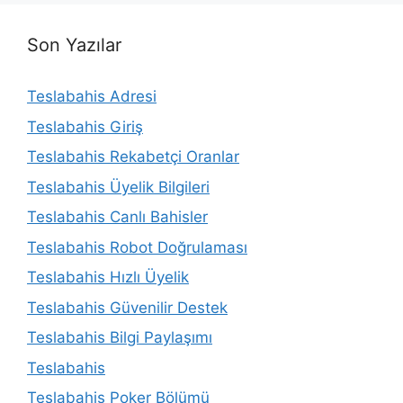
Son Yazılar
Teslabahis Adresi
Teslabahis Giriş
Teslabahis Rekabetçi Oranlar
Teslabahis Üyelik Bilgileri
Teslabahis Canlı Bahisler
Teslabahis Robot Doğrulaması
Teslabahis Hızlı Üyelik
Teslabahis Güvenilir Destek
Teslabahis Bilgi Paylaşımı
Teslabahis
Teslabahis Poker Bölümü