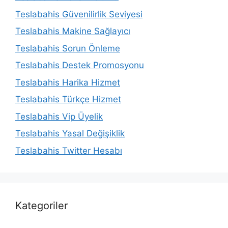
Teslabahis Güvenilirlik Seviyesi
Teslabahis Makine Sağlayıcı
Teslabahis Sorun Önleme
Teslabahis Destek Promosyonu
Teslabahis Harika Hizmet
Teslabahis Türkçe Hizmet
Teslabahis Vip Üyelik
Teslabahis Yasal Değişiklik
Teslabahis Twitter Hesabı
Kategoriler