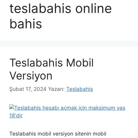
teslabahis online
bahis
Teslabahis Mobil
Versiyon
Şubat 17, 2024
Yazarı:
Teslabahis
Teslabahis mobil versiyon sitenin mobil