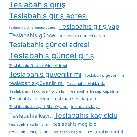
Teslabahis giriş
Teslabahis giriş adresi
Teslabahis giriş yap
teslabahis giriş sorunu çözme
Teslabahis güncel
teslabahis güncel adres
Teslabahis güncel adresi
Teslabahis güncel giriş
Teslabahis Güncel Giriş Adresi
Teslabahis güvenilir mi
Teslabahis güvenli mi
teslabahis güvenlir mi
Teslabahis Hakkında
Teslabahis Hakkında Yorumlar
Teslabahis hesap kapatma
Teslabahis inceleme
teslabahis instagram
Teslabahis Jackpot Slot Oyunu
teslabahis kayit
Teslabahis kaç oldu
Teslabahis kayıt
teslabahis maç izle
teslabahis kullanıcıları
Teslabahis mobil
teslabahis maç izleme
teslabahis maçları