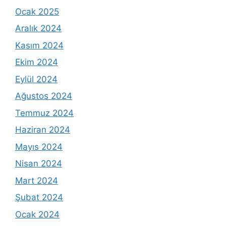
Ocak 2025
Aralık 2024
Kasım 2024
Ekim 2024
Eylül 2024
Ağustos 2024
Temmuz 2024
Haziran 2024
Mayıs 2024
Nisan 2024
Mart 2024
Şubat 2024
Ocak 2024