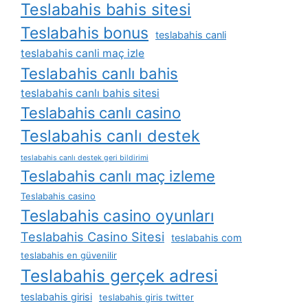
Teslabahis bahis sitesi
Teslabahis bonus
teslabahis canli
teslabahis canli maç izle
Teslabahis canlı bahis
teslabahis canlı bahis sitesi
Teslabahis canlı casino
Teslabahis canlı destek
teslabahis canlı destek geri bildirimi
Teslabahis canlı maç izleme
Teslabahis casino
Teslabahis casino oyunları
Teslabahis Casino Sitesi
teslabahis com
teslabahis en güvenilir
Teslabahis gerçek adresi
teslabahis girisi
teslabahis giris twitter