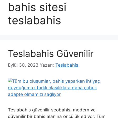
bahis sitesi
teslabahis
Teslabahis Güvenilir
Eylül 30, 2023
Yazarı:
Teslabahis
Teslabahis güvenilir seobahis, modern ve
güvenilir bir bahis alanına öncülük ediyor. Tüm