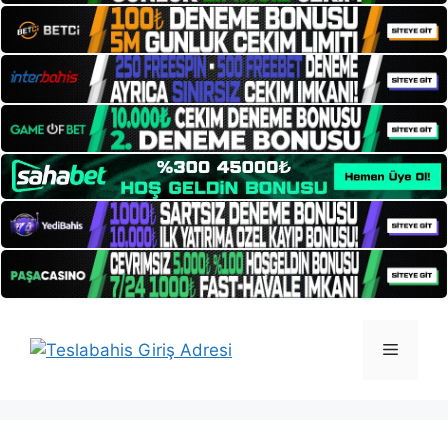
İçeriğe
atla
Menü