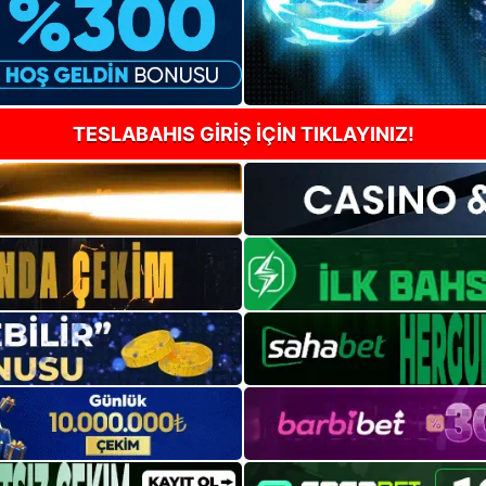
TESLABAHIS GİRİŞ İÇİN TIKLAYINIZ!