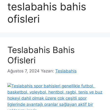
teslabahis bahis
ofisleri
Teslabahis Bahis
Ofisleri
Ağustos 7, 2024
Yazarı:
Teslabahis