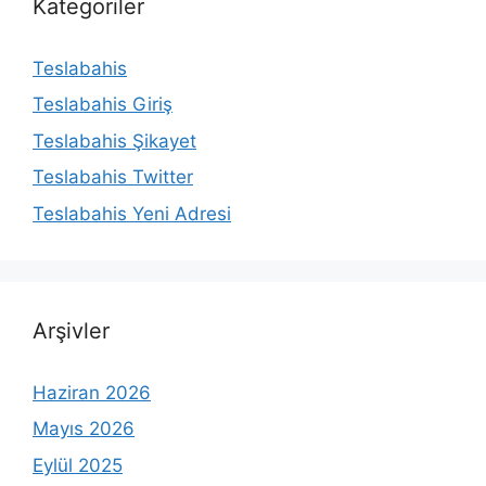
Kategoriler
Teslabahis
Teslabahis Giriş
Teslabahis Şikayet
Teslabahis Twitter
Teslabahis Yeni Adresi
Arşivler
Haziran 2026
Mayıs 2026
Eylül 2025