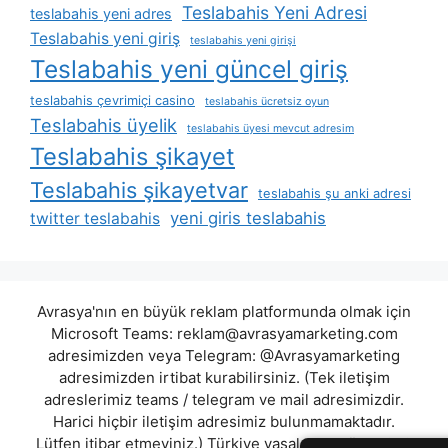
Teslabahis Yeni Adresi
teslabahis yeni adres
Teslabahis yeni giriş
teslabahis yeni girişi
Teslabahis yeni güncel giriş
teslabahis çevrimiçi casino
teslabahis ücretsiz oyun
Teslabahis üyelik
teslabahis üyesi mevcut adresim
Teslabahis şikayet
Teslabahis şikayetvar
teslabahis şu anki adresi
yeni giris teslabahis
twitter teslabahis
Avrasya'nın en büyük reklam platformunda olmak için
Microsoft Teams:
reklam@avrasyamarketing.com
adresimizden veya Telegram: @Avrasyamarketing
adresimizden irtibat kurabilirsiniz. (Tek iletişim
adreslerimiz teams / telegram ve mail adresimizdir.
Harici hiçbir iletişim adresimiz bulunmamaktadır.
Lütfen itibar etmeyiniz.) Türkiye yasalarına göre 7258