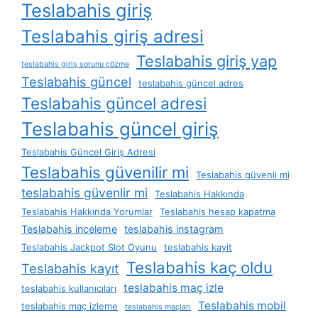
Teslabahis giriş
Teslabahis giriş adresi
Teslabahis giriş yap
teslabahis giriş sorunu çözme
Teslabahis güncel
teslabahis güncel adres
Teslabahis güncel adresi
Teslabahis güncel giriş
Teslabahis Güncel Giriş Adresi
Teslabahis güvenilir mi
Teslabahis güvenli mi
teslabahis güvenlir mi
Teslabahis Hakkında
Teslabahis Hakkında Yorumlar
Teslabahis hesap kapatma
Teslabahis inceleme
teslabahis instagram
Teslabahis Jackpot Slot Oyunu
teslabahis kayit
Teslabahis kaç oldu
Teslabahis kayıt
teslabahis maç izle
teslabahis kullanıcıları
Teslabahis mobil
teslabahis maç izleme
teslabahis maçları