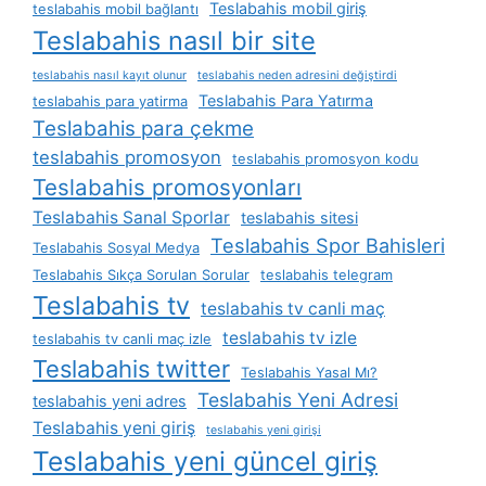
Teslabahis mobil giriş
teslabahis mobil bağlantı
Teslabahis nasıl bir site
teslabahis nasıl kayıt olunur
teslabahis neden adresini değiştirdi
Teslabahis Para Yatırma
teslabahis para yatirma
Teslabahis para çekme
teslabahis promosyon
teslabahis promosyon kodu
Teslabahis promosyonları
Teslabahis Sanal Sporlar
teslabahis sitesi
Teslabahis Spor Bahisleri
Teslabahis Sosyal Medya
Teslabahis Sıkça Sorulan Sorular
teslabahis telegram
Teslabahis tv
teslabahis tv canli maç
teslabahis tv izle
teslabahis tv canli maç izle
Teslabahis twitter
Teslabahis Yasal Mı?
Teslabahis Yeni Adresi
teslabahis yeni adres
Teslabahis yeni giriş
teslabahis yeni girişi
Teslabahis yeni güncel giriş