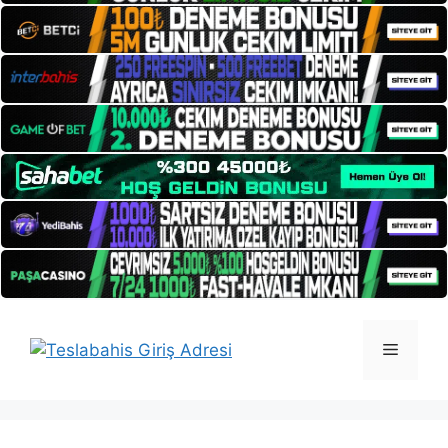
İçeriğe
atla
Menü