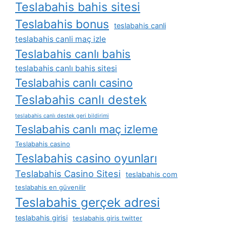
Teslabahis bahis sitesi
Teslabahis bonus
teslabahis canli
teslabahis canli maç izle
Teslabahis canlı bahis
teslabahis canlı bahis sitesi
Teslabahis canlı casino
Teslabahis canlı destek
teslabahis canlı destek geri bildirimi
Teslabahis canlı maç izleme
Teslabahis casino
Teslabahis casino oyunları
Teslabahis Casino Sitesi
teslabahis com
teslabahis en güvenilir
Teslabahis gerçek adresi
teslabahis girisi
teslabahis giris twitter