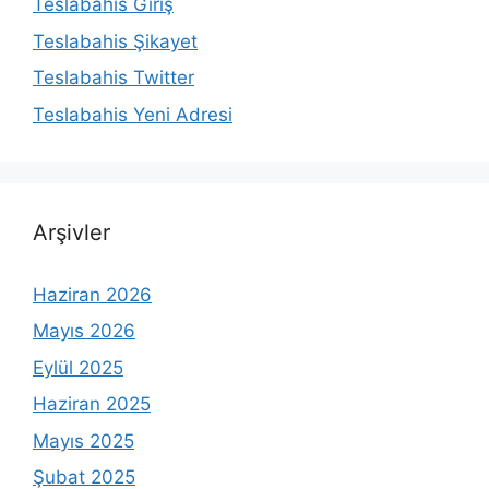
Teslabahis Giriş
Teslabahis Şikayet
Teslabahis Twitter
Teslabahis Yeni Adresi
Arşivler
Haziran 2026
Mayıs 2026
Eylül 2025
Haziran 2025
Mayıs 2025
Şubat 2025