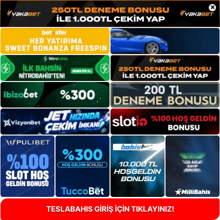
×
TESLABAHIS GİRİŞ İÇİN TIKLAYINIZ!