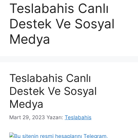
Teslabahis Canlı
Destek Ve Sosyal
Medya
Teslabahis Canlı
Destek Ve Sosyal
Medya
Mart 29, 2023
Yazarı:
Teslabahis