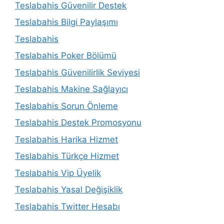
Teslabahis Güvenilir Destek
Teslabahis Bilgi Paylaşımı
Teslabahis
Teslabahis Poker Bölümü
Teslabahis Güvenilirlik Seviyesi
Teslabahis Makine Sağlayıcı
Teslabahis Sorun Önleme
Teslabahis Destek Promosyonu
Teslabahis Harika Hizmet
Teslabahis Türkçe Hizmet
Teslabahis Vip Üyelik
Teslabahis Yasal Değişiklik
Teslabahis Twitter Hesabı