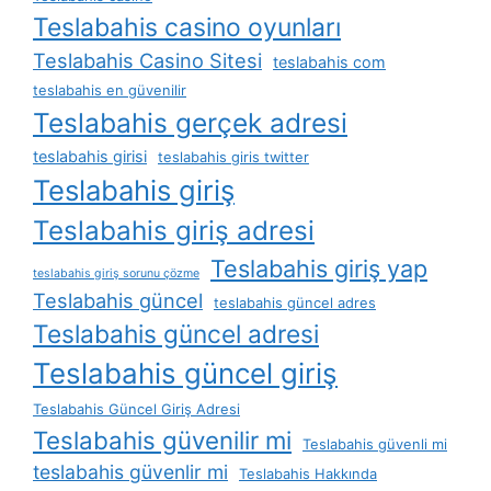
Teslabahis casino oyunları
Teslabahis Casino Sitesi
teslabahis com
teslabahis en güvenilir
Teslabahis gerçek adresi
teslabahis girisi
teslabahis giris twitter
Teslabahis giriş
Teslabahis giriş adresi
Teslabahis giriş yap
teslabahis giriş sorunu çözme
Teslabahis güncel
teslabahis güncel adres
Teslabahis güncel adresi
Teslabahis güncel giriş
Teslabahis Güncel Giriş Adresi
Teslabahis güvenilir mi
Teslabahis güvenli mi
teslabahis güvenlir mi
Teslabahis Hakkında