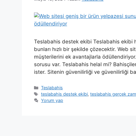
Teslabahis destek ekibi Teslabahis ekibi h
bunları hızlı bir şekilde çözecektir. Web s
müşterilerini ek avantajlarla ödüllendiriy
sorusu var. Teslabahis helal mi? Bahisçiler
ister. Sitenin güvenilirliği ve güvenilirliği 
Kategoriler
Teslabahis
Etiketler
teslabahis destek ekibi
,
teslabahis gerçek zam
Yorum yap