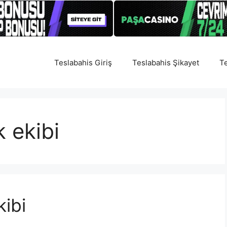
Teslabahis Giriş
Teslabahis Şikayet
Te
 ekibi
kibi