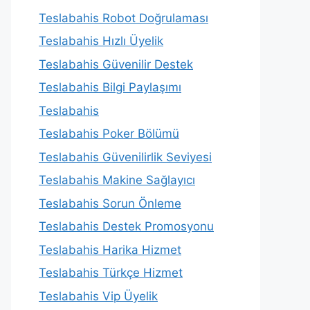
Teslabahis Robot Doğrulaması
Teslabahis Hızlı Üyelik
Teslabahis Güvenilir Destek
Teslabahis Bilgi Paylaşımı
Teslabahis
Teslabahis Poker Bölümü
Teslabahis Güvenilirlik Seviyesi
Teslabahis Makine Sağlayıcı
Teslabahis Sorun Önleme
Teslabahis Destek Promosyonu
Teslabahis Harika Hizmet
Teslabahis Türkçe Hizmet
Teslabahis Vip Üyelik