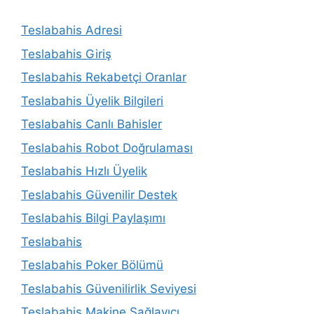
Teslabahis Adresi
Teslabahis Giriş
Teslabahis Rekabetçi Oranlar
Teslabahis Üyelik Bilgileri
Teslabahis Canlı Bahisler
Teslabahis Robot Doğrulaması
Teslabahis Hızlı Üyelik
Teslabahis Güvenilir Destek
Teslabahis Bilgi Paylaşımı
Teslabahis
Teslabahis Poker Bölümü
Teslabahis Güvenilirlik Seviyesi
Teslabahis Makine Sağlayıcı