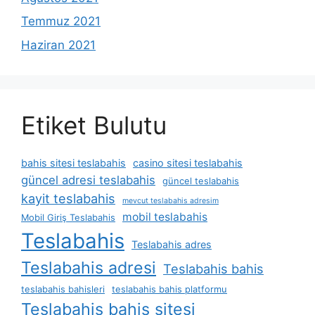
Temmuz 2021
Haziran 2021
Etiket Bulutu
bahis sitesi teslabahis
casino sitesi teslabahis
güncel adresi teslabahis
güncel teslabahis
kayit teslabahis
mevcut teslabahis adresim
mobil teslabahis
Mobil Giriş Teslabahis
Teslabahis
Teslabahis adres
Teslabahis adresi
Teslabahis bahis
teslabahis bahisleri
teslabahis bahis platformu
Teslabahis bahis sitesi