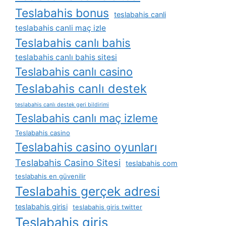
Teslabahis bonus
teslabahis canli
teslabahis canli maç izle
Teslabahis canlı bahis
teslabahis canlı bahis sitesi
Teslabahis canlı casino
Teslabahis canlı destek
teslabahis canlı destek geri bildirimi
Teslabahis canlı maç izleme
Teslabahis casino
Teslabahis casino oyunları
Teslabahis Casino Sitesi
teslabahis com
teslabahis en güvenilir
Teslabahis gerçek adresi
teslabahis girisi
teslabahis giris twitter
Teslabahis giriş