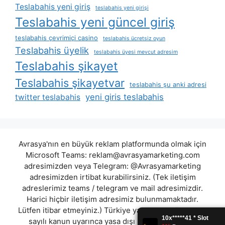
Teslabahis yeni giriş
teslabahis yeni girişi
Teslabahis yeni güncel giriş
teslabahis çevrimiçi casino
teslabahis ücretsiz oyun
Teslabahis üyelik
teslabahis üyesi mevcut adresim
Teslabahis şikayet
Teslabahis şikayetvar
teslabahis şu anki adresi
yeni giris teslabahis
twitter teslabahis
Avrasya'nın en büyük reklam platformunda olmak için
Microsoft Teams:
reklam@avrasyamarketing.com
adresimizden veya Telegram: @Avrasyamarketing
adresimizden irtibat kurabilirsiniz. (Tek iletişim
adreslerimiz teams / telegram ve mail adresimizdir.
Harici hiçbir iletişim adresimiz bulunmamaktadır.
Lütfen itibar etmeyiniz.) Türkiye yasalarına göre 7258
sayılı kanun uyarınca yasa dışı bahis oynamanın