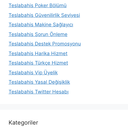
Teslabahis Poker Bölümü
Teslabahis Güvenilirlik Seviyesi
Teslabahis Makine Sağlayıcı
Teslabahis Sorun Önleme
Teslabahis Destek Promosyonu
Teslabahis Harika Hizmet
Teslabahis Türkçe Hizmet
Teslabahis Vip Üyelik
Teslabahis Yasal Değişiklik
Teslabahis Twitter Hesabı
Kategoriler