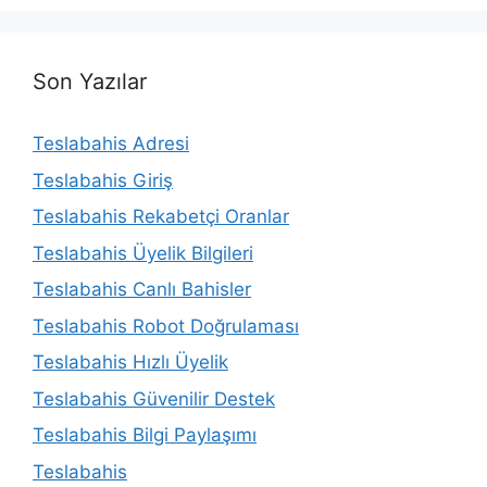
Son Yazılar
Teslabahis Adresi
Teslabahis Giriş
Teslabahis Rekabetçi Oranlar
Teslabahis Üyelik Bilgileri
Teslabahis Canlı Bahisler
Teslabahis Robot Doğrulaması
Teslabahis Hızlı Üyelik
Teslabahis Güvenilir Destek
Teslabahis Bilgi Paylaşımı
Teslabahis