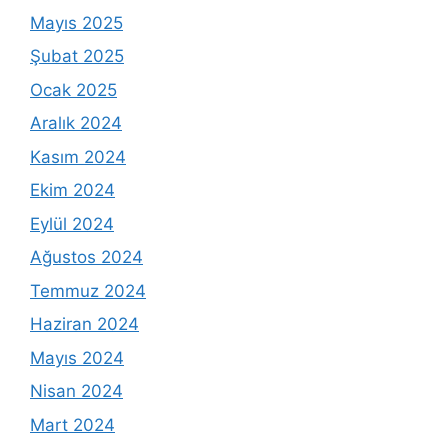
Mayıs 2025
Şubat 2025
Ocak 2025
Aralık 2024
Kasım 2024
Ekim 2024
Eylül 2024
Ağustos 2024
Temmuz 2024
Haziran 2024
Mayıs 2024
Nisan 2024
Mart 2024