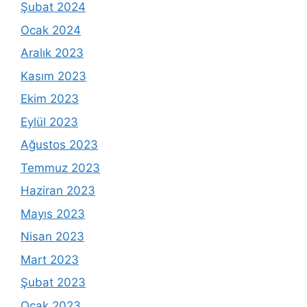
Şubat 2024
Ocak 2024
Aralık 2023
Kasım 2023
Ekim 2023
Eylül 2023
Ağustos 2023
Temmuz 2023
Haziran 2023
Mayıs 2023
Nisan 2023
Mart 2023
Şubat 2023
Ocak 2023