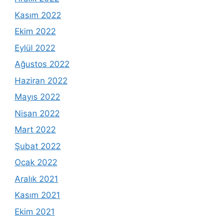
Kasım 2022
Ekim 2022
Eylül 2022
Ağustos 2022
Haziran 2022
Mayıs 2022
Nisan 2022
Mart 2022
Şubat 2022
Ocak 2022
Aralık 2021
Kasım 2021
Ekim 2021