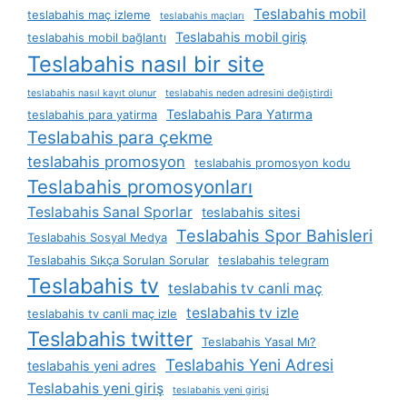
Teslabahis mobil
teslabahis maç izleme
teslabahis maçları
Teslabahis mobil giriş
teslabahis mobil bağlantı
Teslabahis nasıl bir site
teslabahis nasıl kayıt olunur
teslabahis neden adresini değiştirdi
Teslabahis Para Yatırma
teslabahis para yatirma
Teslabahis para çekme
teslabahis promosyon
teslabahis promosyon kodu
Teslabahis promosyonları
Teslabahis Sanal Sporlar
teslabahis sitesi
Teslabahis Spor Bahisleri
Teslabahis Sosyal Medya
Teslabahis Sıkça Sorulan Sorular
teslabahis telegram
Teslabahis tv
teslabahis tv canli maç
teslabahis tv izle
teslabahis tv canli maç izle
Teslabahis twitter
Teslabahis Yasal Mı?
Teslabahis Yeni Adresi
teslabahis yeni adres
Teslabahis yeni giriş
teslabahis yeni girişi