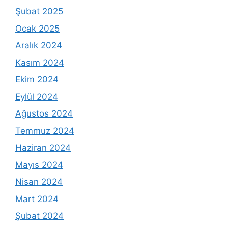
Şubat 2025
Ocak 2025
Aralık 2024
Kasım 2024
Ekim 2024
Eylül 2024
Ağustos 2024
Temmuz 2024
Haziran 2024
Mayıs 2024
Nisan 2024
Mart 2024
Şubat 2024