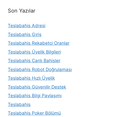
Son Yazılar
Teslabahis Adresi
Teslabahis Giriş
Teslabahis Rekabetçi Oranlar
Teslabahis Üyelik Bilgileri
Teslabahis Canlı Bahisler
Teslabahis Robot Doğrulaması
Teslabahis Hızlı Üyelik
Teslabahis Güvenilir Destek
Teslabahis Bilgi Paylaşımı
Teslabahis
Teslabahis Poker Bölümü