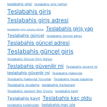
teslabahis girisi
teslabahis giris twitter
Teslabahis giriş
Teslabahis giriş adresi
Teslabahis giriş yap
teslabahis giriş sorunu çözme
Teslabahis güncel
teslabahis güncel adres
Teslabahis güncel adresi
Teslabahis güncel giriş
Teslabahis Güncel Giriş Adresi
Teslabahis güvenilir mi
Teslabahis güvenli mi
teslabahis güvenlir mi
Teslabahis Hakkında
Teslabahis Hakkında Yorumlar
Teslabahis hesap kapatma
Teslabahis inceleme
teslabahis instagram
Teslabahis Jackpot Slot Oyunu
teslabahis kayit
Teslabahis kaç oldu
Teslabahis kayıt
teslabahis maç izle
teslabahis kullanıcıları