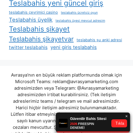
Teslabahis yeni güncel giriş
teslabahis çevrimiçi casino
teslabahis ücretsiz oyun
Teslabahis üyelik
teslabahis üyesi mevcut adresim
Teslabahis şikayet
Teslabahis şikayetvar
teslabahis şu anki adresi
yeni giris teslabahis
twitter teslabahis
Avrasya'nın en büyük reklam platformunda olmak için
Microsoft Teams:
reklam@avrasyamarketing.com
adresimizden veya Telegram: @Avrasyamarketing
adresimizden irtibat kurabilirsiniz. (Tek iletişim
adreslerimiz teams / telegram ve mail adresimizdir.
Harici hiçbir iletişim adresimiz bulunmamaktadır.
Lütfen itibar etmeyiniz.) Türkiye yasalarına göre 7258
sayılı kanun uyarınca yasa dışı bahis oynamanın
cezaları mevcuttur. Şu an bulunduğunuz site hiç bir