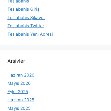
Teslabahis
Teslabahis Giriş
Teslabahis Şikayet
Teslabahis Twitter
Teslabahis Yeni Adresi
Arşivler
Haziran 2026
Mayıs 2026
Eylül 2025
Haziran 2025
Mayıs 2025