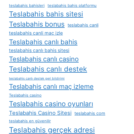
teslabahis bahisleri
teslabahis bahis platformu
Teslabahis bahis sitesi
Teslabahis bonus
teslabahis canli
teslabahis canli maç izle
Teslabahis canlı bahis
teslabahis canlı bahis sitesi
Teslabahis canlı casino
Teslabahis canlı destek
teslabahis canlı destek geri bildirimi
Teslabahis canlı maç izleme
Teslabahis casino
Teslabahis casino oyunları
Teslabahis Casino Sitesi
teslabahis com
teslabahis en güvenilir
Teslabahis gerçek adresi