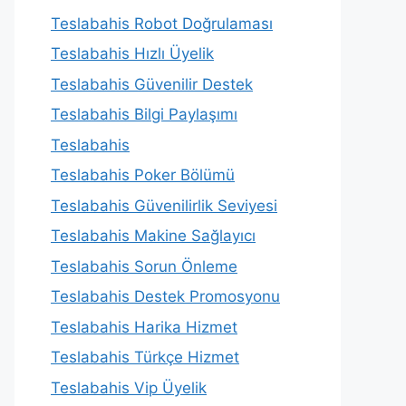
Teslabahis Robot Doğrulaması
Teslabahis Hızlı Üyelik
Teslabahis Güvenilir Destek
Teslabahis Bilgi Paylaşımı
Teslabahis
Teslabahis Poker Bölümü
Teslabahis Güvenilirlik Seviyesi
Teslabahis Makine Sağlayıcı
Teslabahis Sorun Önleme
Teslabahis Destek Promosyonu
Teslabahis Harika Hizmet
Teslabahis Türkçe Hizmet
Teslabahis Vip Üyelik