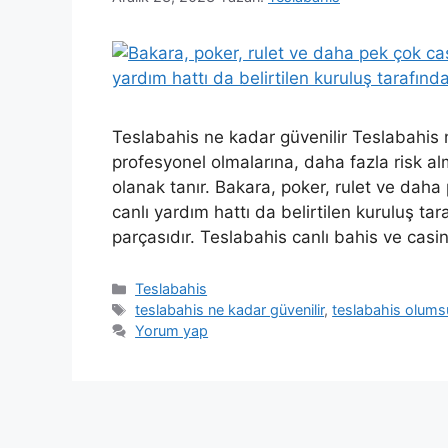
Teslabahis ne kadar güvenilir Teslabahis 
profesyonel olmalarına, daha fazla risk al
olanak tanır. Bakara, poker, rulet ve daha
canlı yardım hattı da belirtilen kuruluş t
parçasıdır. Teslabahis canlı bahis ve cas
Kategoriler
Teslabahis
Etiketler
teslabahis ne kadar güvenilir
,
teslabahis olum
Yorum yap