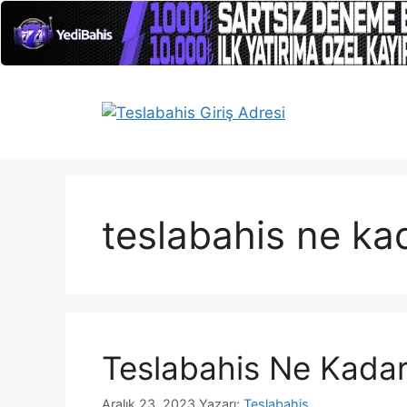
İçeriğe
atla
teslabahis ne kad
Teslabahis Ne Kadar
Aralık 23, 2023
Yazarı:
Teslabahis