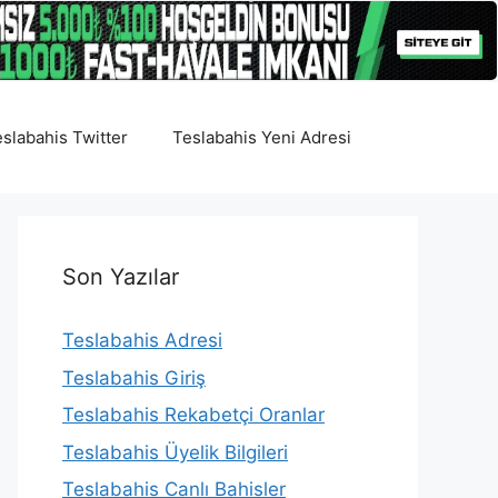
slabahis Twitter
Teslabahis Yeni Adresi
Son Yazılar
Teslabahis Adresi
Teslabahis Giriş
Teslabahis Rekabetçi Oranlar
Teslabahis Üyelik Bilgileri
Teslabahis Canlı Bahisler