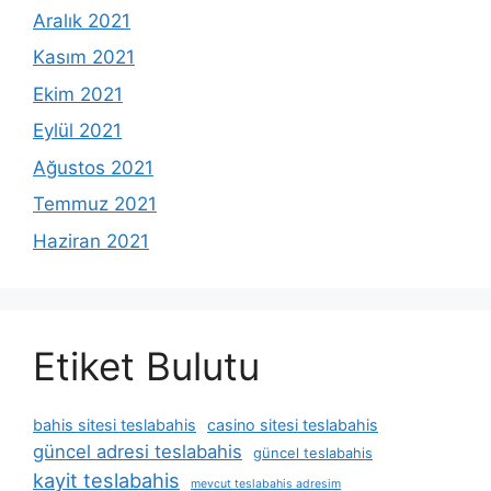
Aralık 2021
Kasım 2021
Ekim 2021
Eylül 2021
Ağustos 2021
Temmuz 2021
Haziran 2021
Etiket Bulutu
bahis sitesi teslabahis
casino sitesi teslabahis
güncel adresi teslabahis
güncel teslabahis
kayit teslabahis
mevcut teslabahis adresim