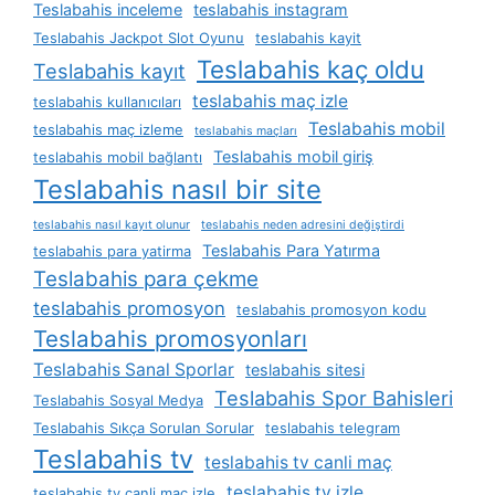
Teslabahis inceleme
teslabahis instagram
Teslabahis Jackpot Slot Oyunu
teslabahis kayit
Teslabahis kaç oldu
Teslabahis kayıt
teslabahis maç izle
teslabahis kullanıcıları
Teslabahis mobil
teslabahis maç izleme
teslabahis maçları
Teslabahis mobil giriş
teslabahis mobil bağlantı
Teslabahis nasıl bir site
teslabahis nasıl kayıt olunur
teslabahis neden adresini değiştirdi
Teslabahis Para Yatırma
teslabahis para yatirma
Teslabahis para çekme
teslabahis promosyon
teslabahis promosyon kodu
Teslabahis promosyonları
Teslabahis Sanal Sporlar
teslabahis sitesi
Teslabahis Spor Bahisleri
Teslabahis Sosyal Medya
Teslabahis Sıkça Sorulan Sorular
teslabahis telegram
Teslabahis tv
teslabahis tv canli maç
teslabahis tv izle
teslabahis tv canli maç izle