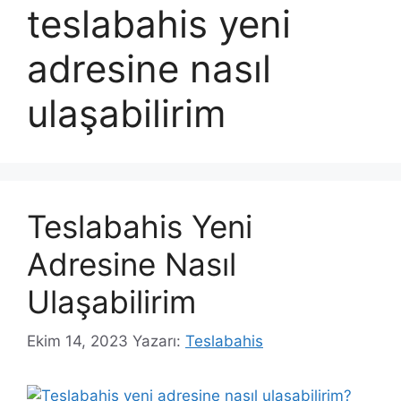
teslabahis yeni
adresine nasıl
ulaşabilirim
Teslabahis Yeni
Adresine Nasıl
Ulaşabilirim
Ekim 14, 2023
Yazarı:
Teslabahis