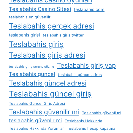
Teslabahis Casino Sitesi
teslabahis com
teslabahis en güvenilir
Teslabahis gerçek adresi
teslabahis girisi
teslabahis giris twitter
Teslabahis giriş
Teslabahis giriş adresi
Teslabahis giriş yap
teslabahis giriş sorunu çözme
Teslabahis güncel
teslabahis güncel adres
Teslabahis güncel adresi
Teslabahis güncel giriş
Teslabahis Güncel Giriş Adresi
Teslabahis güvenilir mi
Teslabahis güvenli mi
teslabahis güvenlir mi
Teslabahis Hakkında
Teslabahis Hakkında Yorumlar
Teslabahis hesap kapatma