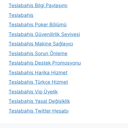
Teslabahis Bilgi Paylaşımı
Teslabahis
Teslabahis Poker Bölümü
Teslabahis Güvenilirlik Seviyesi
Teslabahis Makine Sağlayıcı
Teslabahis Sorun Önleme
Teslabahis Destek Promosyonu
Teslabahis Harika Hizmet
Teslabahis Türkçe Hizmet
Teslabahis Vip Üyelik
Teslabahis Yasal Değişiklik
Teslabahis Twitter Hesabı