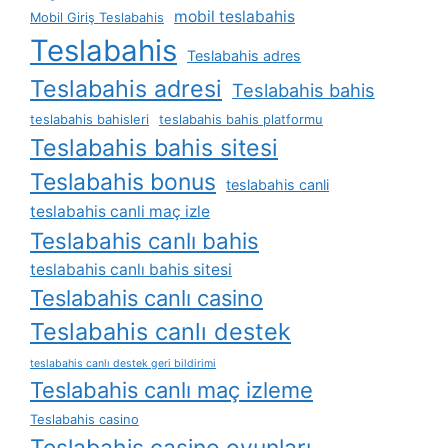
mobil teslabahis
Mobil Giriş Teslabahis
Teslabahis
Teslabahis adres
Teslabahis adresi
Teslabahis bahis
teslabahis bahisleri
teslabahis bahis platformu
Teslabahis bahis sitesi
Teslabahis bonus
teslabahis canli
teslabahis canli maç izle
Teslabahis canlı bahis
teslabahis canlı bahis sitesi
Teslabahis canlı casino
Teslabahis canlı destek
teslabahis canlı destek geri bildirimi
Teslabahis canlı maç izleme
Teslabahis casino
Teslabahis casino oyunları