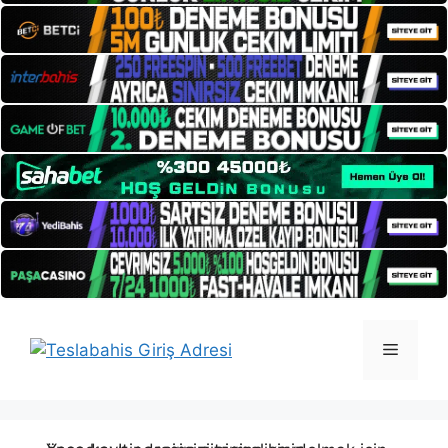
İçeriğe
atla
Menü