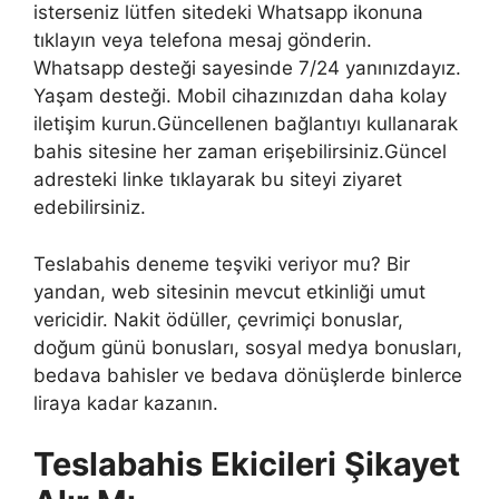
isterseniz lütfen sitedeki Whatsapp ikonuna
tıklayın veya telefona mesaj gönderin.
Whatsapp desteği sayesinde 7/24 yanınızdayız.
Yaşam desteği. Mobil cihazınızdan daha kolay
iletişim kurun.Güncellenen bağlantıyı kullanarak
bahis sitesine her zaman erişebilirsiniz.Güncel
adresteki linke tıklayarak bu siteyi ziyaret
edebilirsiniz.
Teslabahis deneme teşviki veriyor mu? Bir
yandan, web sitesinin mevcut etkinliği umut
vericidir. Nakit ödüller, çevrimiçi bonuslar,
doğum günü bonusları, sosyal medya bonusları,
bedava bahisler ve bedava dönüşlerde binlerce
liraya kadar kazanın.
Teslabahis Ekicileri Şikayet