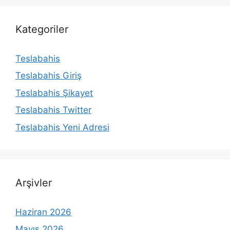
Kategoriler
Teslabahis
Teslabahis Giriş
Teslabahis Şikayet
Teslabahis Twitter
Teslabahis Yeni Adresi
Arşivler
Haziran 2026
Mayıs 2026