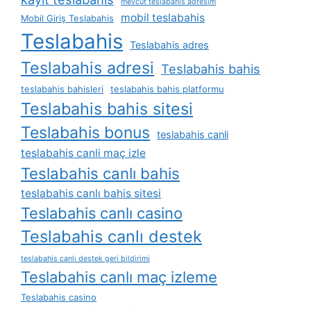
mevcut teslabahis adresim
mobil teslabahis
Mobil Giriş Teslabahis
Teslabahis
Teslabahis adres
Teslabahis adresi
Teslabahis bahis
teslabahis bahisleri
teslabahis bahis platformu
Teslabahis bahis sitesi
Teslabahis bonus
teslabahis canli
teslabahis canli maç izle
Teslabahis canlı bahis
teslabahis canlı bahis sitesi
Teslabahis canlı casino
Teslabahis canlı destek
teslabahis canlı destek geri bildirimi
Teslabahis canlı maç izleme
Teslabahis casino