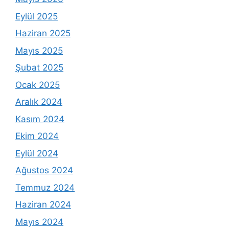
Eylül 2025
Haziran 2025
Mayıs 2025
Şubat 2025
Ocak 2025
Aralık 2024
Kasım 2024
Ekim 2024
Eylül 2024
Ağustos 2024
Temmuz 2024
Haziran 2024
Mayıs 2024