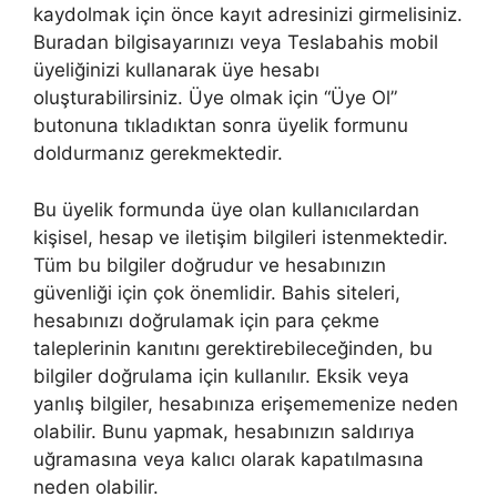
kaydolmak için önce kayıt adresinizi girmelisiniz.
Buradan bilgisayarınızı veya Teslabahis mobil
üyeliğinizi kullanarak üye hesabı
oluşturabilirsiniz. Üye olmak için “Üye Ol”
butonuna tıkladıktan sonra üyelik formunu
doldurmanız gerekmektedir.
Bu üyelik formunda üye olan kullanıcılardan
kişisel, hesap ve iletişim bilgileri istenmektedir.
Tüm bu bilgiler doğrudur ve hesabınızın
güvenliği için çok önemlidir. Bahis siteleri,
hesabınızı doğrulamak için para çekme
taleplerinin kanıtını gerektirebileceğinden, bu
bilgiler doğrulama için kullanılır. Eksik veya
yanlış bilgiler, hesabınıza erişememenize neden
olabilir. Bunu yapmak, hesabınızın saldırıya
uğramasına veya kalıcı olarak kapatılmasına
neden olabilir.