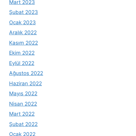
Mart 2023
Şubat 2023
Ocak 2023
Aralık 2022
Kasım 2022
Ekim 2022
Eylül 2022
Ağustos 2022
Haziran 2022
Mayıs 2022
Nisan 2022
Mart 2022
Şubat 2022
Ocak 2022