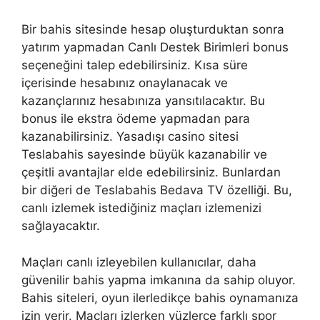
Bir bahis sitesinde hesap oluşturduktan sonra
yatırım yapmadan Canlı Destek Birimleri bonus
seçeneğini talep edebilirsiniz. Kısa süre
içerisinde hesabınız onaylanacak ve
kazançlarınız hesabınıza yansıtılacaktır. Bu
bonus ile ekstra ödeme yapmadan para
kazanabilirsiniz. Yasadışı casino sitesi
Teslabahis sayesinde büyük kazanabilir ve
çeşitli avantajlar elde edebilirsiniz. Bunlardan
bir diğeri de Teslabahis Bedava TV özelliği. Bu,
canlı izlemek istediğiniz maçları izlemenizi
sağlayacaktır.
Maçları canlı izleyebilen kullanıcılar, daha
güvenilir bahis yapma imkanına da sahip oluyor.
Bahis siteleri, oyun ilerledikçe bahis oynamanıza
izin verir. Maçları izlerken yüzlerce farklı spor