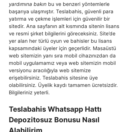
yardımına bakın
bu ve benzeri yöntemlerle
başarıya ulaşmıştır. Teslabahis, güvenli para
yatırma ve çekme işlemleri için güvenilir bir
sitedir. Ana sayfanın alt kısmında sitenin lisans
ve resmi şirket bilgilerini göreceksiniz. Site’de
yer alan her türlü oyun ve bahisler bu lisans
kapsamındaki üyeler için geçerlidir. Masaüstü
web sitemizin yanı sıra mobil cihazınızdan da
mobil uygulamamız veya web sitemizin mobil
versiyonu aracılığıyla web sitemize
erişebilirsiniz. Teslabahis sitesine üye
olabilirsiniz. Üyelik kaydı tamamen ücretsizdir.
Bilgileriniz yeterli.
Teslabahis Whatsapp Hattı
Depozitosuz Bonusu Nasıl
Alabilirim