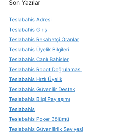
Son Yazılar
Teslabahis Adresi
Teslabahis Giriş
Teslabahis Rekabetçi Oranlar
Teslabahis Üyelik Bilgileri
Teslabahis Canlı Bahisler
Teslabahis Robot Doğrulaması
Teslabahis Hızlı Üyelik
Teslabahis Güvenilir Destek
Teslabahis Bilgi Paylaşımı
Teslabahis
Teslabahis Poker Bölümü
Teslabahis Güvenilirlik Seviyesi