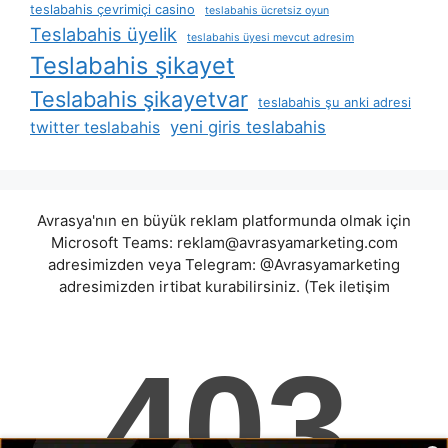
teslabahis çevrimiçi casino
teslabahis ücretsiz oyun
Teslabahis üyelik
teslabahis üyesi mevcut adresim
Teslabahis şikayet
Teslabahis şikayetvar
teslabahis şu anki adresi
yeni giris teslabahis
twitter teslabahis
Avrasya'nın en büyük reklam platformunda olmak için
Microsoft Teams:
reklam@avrasyamarketing.com
adresimizden veya Telegram: @Avrasyamarketing
adresimizden irtibat kurabilirsiniz. (Tek iletişim
adreslerimiz teams / telegram ve mail adresimizdir.
Harici hiçbir iletişim adresimiz bulunmamaktadır.
Lütfen itibar etmeyiniz.) Türkiye yasalarına göre 7258
sayılı kanun uyarınca yasa dışı bahis oynamanın
cezaları mevcuttur. Şu an bulunduğunuz site hiç bir
şekilde illegal bahis oyunları oynatmıyor ve oynamaya
aracı olmuyordur.
probahis
|
teksascasino
|
bets60
|