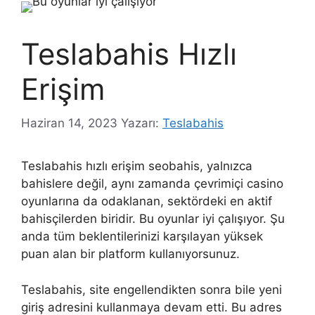
Teslabahis Hızlı
Erişim
Haziran 14, 2023
Yazarı:
Teslabahis
Teslabahis hızlı erişim seobahis, yalnızca
bahislere değil, aynı zamanda çevrimiçi casino
oyunlarına da odaklanan, sektördeki en aktif
bahisçilerden biridir. Bu oyunlar iyi çalışıyor. Şu
anda tüm beklentilerinizi karşılayan yüksek
puan alan bir platform kullanıyorsunuz.
Teslabahis, site engellendikten sonra bile yeni
giriş adresini kullanmaya devam etti. Bu adres