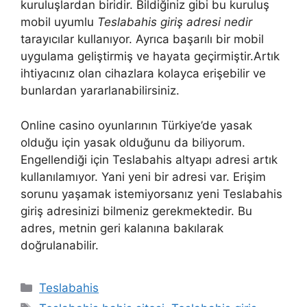
kuruluşlardan biridir. Bildiğiniz gibi bu kuruluş
mobil uyumlu
Teslabahis giriş adresi nedir
tarayıcılar kullanıyor. Ayrıca başarılı bir mobil
uygulama geliştirmiş ve hayata geçirmiştir.Artık
ihtiyacınız olan cihazlara kolayca erişebilir ve
bunlardan yararlanabilirsiniz.
Online casino oyunlarının Türkiye’de yasak
olduğu için yasak olduğunu da biliyorum.
Engellendiği için Teslabahis altyapı adresi artık
kullanılamıyor. Yani yeni bir adresi var. Erişim
sorunu yaşamak istemiyorsanız yeni Teslabahis
giriş adresinizi bilmeniz gerekmektedir. Bu
adres, metnin geri kalanına bakılarak
doğrulanabilir.
Kategoriler
Teslabahis
Etiketler