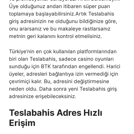
Üye olduğunuz andan itibaren süper puan
toplamaya başlayabilirsiniz.Artık Teslabahis
giriş adresinizin ne olduğunu bildiğinize göre,
onu ararsanız ve bu makaleye rastlarsanız
metnin geri kalanını kontrol etmelisiniz.
Türkiye’nin en çok kullanılan platformlarından
biri olan Teslabahis, sadece casino oyunları
sunduğu için BTK tarafından engellendi. Harici
üyeler, adresleri bağlantıya izin vermediği için
çevrimiçi kalır. Bu, adresini değiştirmesine
neden oldu. Daha sonra yeni Teslabahis giriş
adresinize erişebileceksiniz.
Teslabahis Adres Hızlı
Erişim