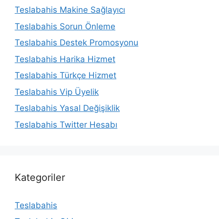
Teslabahis Makine Sağlayıcı
Teslabahis Sorun Önleme
Teslabahis Destek Promosyonu
Teslabahis Harika Hizmet
Teslabahis Türkçe Hizmet
Teslabahis Vip Üyelik
Teslabahis Yasal Değişiklik
Teslabahis Twitter Hesabı
Kategoriler
Teslabahis