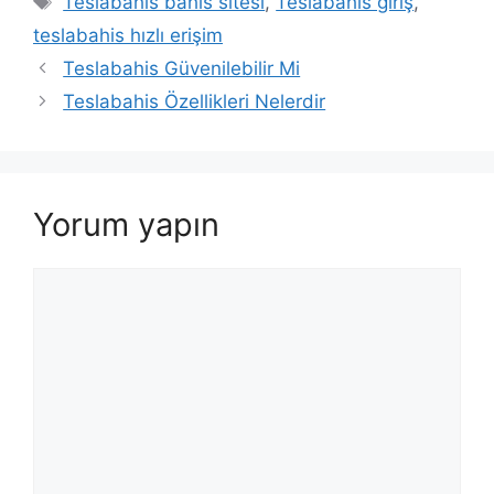
Teslabahis bahis sitesi
,
Teslabahis giriş
,
teslabahis hızlı erişim
Teslabahis Güvenilebilir Mi
Teslabahis Özellikleri Nelerdir
Yorum yapın
Yorum