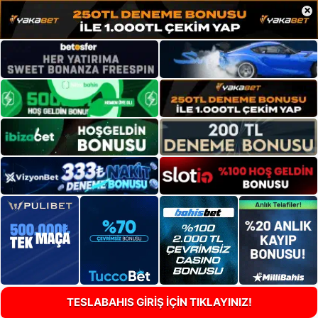
×
TESLABAHIS GİRİŞ İÇİN TIKLAYINIZ!