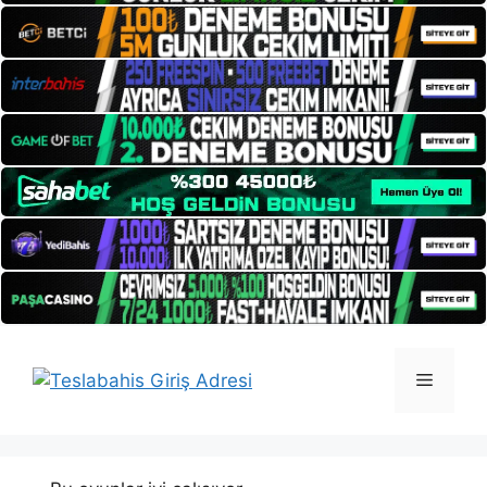
İçeriğe
atla
Menü