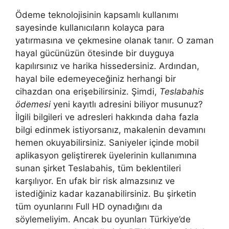
Ödeme teknolojisinin kapsamlı kullanımı
sayesinde kullanıcıların kolayca para
yatırmasına ve çekmesine olanak tanır. O zaman
hayal gücünüzün ötesinde bir duyguya
kapılırsınız ve harika hissedersiniz. Ardından,
hayal bile edemeyeceğiniz herhangi bir
cihazdan ona erişebilirsiniz. Şimdi,
Teslabahis
ödemesi
yeni kayıtlı adresini biliyor musunuz?
İlgili bilgileri ve adresleri hakkında daha fazla
bilgi edinmek istiyorsanız, makalenin devamını
hemen okuyabilirsiniz. Saniyeler içinde mobil
aplikasyon geliştirerek üyelerinin kullanımına
sunan şirket Teslabahis, tüm beklentileri
karşılıyor. En ufak bir risk almazsınız ve
istediğiniz kadar kazanabilirsiniz. Bu şirketin
tüm oyunlarını Full HD oynadığını da
söylemeliyim. Ancak bu oyunları Türkiye’de