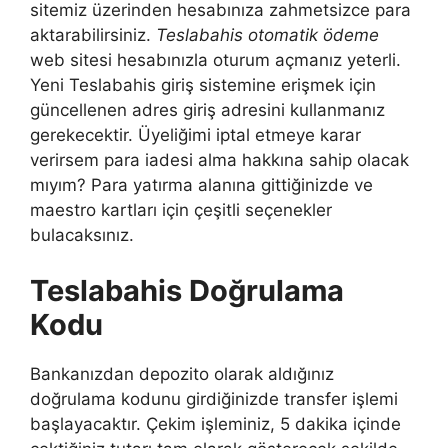
sitemiz üzerinden hesabınıza zahmetsizce para
aktarabilirsiniz.
Teslabahis otomatik ödeme
web sitesi hesabınızla oturum açmanız yeterli.
Yeni Teslabahis giriş sistemine erişmek için
güncellenen adres giriş adresini kullanmanız
gerekecektir. Üyeliğimi iptal etmeye karar
verirsem para iadesi alma hakkına sahip olacak
mıyım? Para yatırma alanına gittiğinizde ve
maestro kartları için çeşitli seçenekler
bulacaksınız.
Teslabahis Doğrulama
Kodu
Bankanızdan depozito olarak aldığınız
doğrulama kodunu girdiğinizde transfer işlemi
başlayacaktır. Çekim işleminiz, 5 dakika içinde