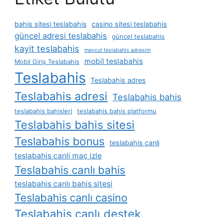
bahis sitesi teslabahis
casino sitesi teslabahis
güncel adresi teslabahis
güncel teslabahis
kayit teslabahis
mevcut teslabahis adresim
mobil teslabahis
Mobil Giriş Teslabahis
Teslabahis
Teslabahis adres
Teslabahis adresi
Teslabahis bahis
teslabahis bahisleri
teslabahis bahis platformu
Teslabahis bahis sitesi
Teslabahis bonus
teslabahis canli
teslabahis canli maç izle
Teslabahis canlı bahis
teslabahis canlı bahis sitesi
Teslabahis canlı casino
Teslabahis canlı destek