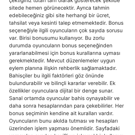
çektiğiniz tutarı tam olarak gösterecek şekilde
sitede hemen görünecektir. Ayrıca tahmin
edebileceğiniz gibi site herhangi bir ücret,
tahsilat veya kesinti talep etmemektedir. Bonus
seçeneğiyle ilgili oyuncuların çok sayıda sorusu
var. Birisi bonusumu kullanıyor. Bu zorlu
durumda oyuncuların bonus seçeneğinden
yararlanabilmesi için bonus kurallarına uyması
gerekmektedir. Mevcut düzenlemeler uygun
eylem planına ilişkin rehberlik sağlamaktadır.
Bahisçiler bu ilgili faktörleri göz önünde
bulundurabilir ve bilinçli kararlar verebilir. Ek
özellikler oyunculara dijital bir denge sunar.
Sanal ortamda oyuncular bahis oynayabilir ve
daha sonra hesaplarından para çekebilirler. Her
bonus seçiminin kendine ait kuralları vardır.
Oyuncuların bunu akılda tutması ve hesapları
üzerinden işlem yapması önemlidir. Sayfadaki