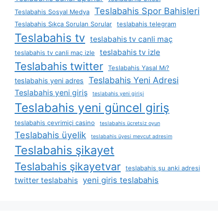
Teslabahis Spor Bahisleri
Teslabahis Sosyal Medya
Teslabahis Sıkça Sorulan Sorular
teslabahis telegram
Teslabahis tv
teslabahis tv canli maç
teslabahis tv izle
teslabahis tv canli maç izle
Teslabahis twitter
Teslabahis Yasal Mı?
Teslabahis Yeni Adresi
teslabahis yeni adres
Teslabahis yeni giriş
teslabahis yeni girişi
Teslabahis yeni güncel giriş
teslabahis çevrimiçi casino
teslabahis ücretsiz oyun
Teslabahis üyelik
teslabahis üyesi mevcut adresim
Teslabahis şikayet
Teslabahis şikayetvar
teslabahis şu anki adresi
yeni giris teslabahis
twitter teslabahis