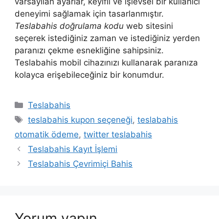
varsayılan ayarlar, keyifli ve işlevsel bir kullanıcı
deneyimi sağlamak için tasarlanmıştır.
Teslabahis doğrulama kodu
web sitesini
seçerek istediğiniz zaman ve istediğiniz yerden
paranızı çekme esnekliğine sahipsiniz.
Teslabahis mobil cihazınızı kullanarak paranıza
kolayca erişebileceğiniz bir konumdur.
Kategoriler
Teslabahis
Etiketler
teslabahis kupon seçeneği
,
teslabahis
otomatik ödeme
,
twitter teslabahis
Teslabahis Kayıt İşlemi
Teslabahis Çevrimiçi Bahis
Yorum yapın