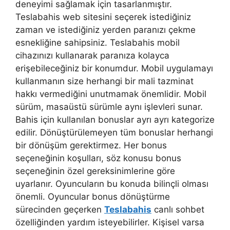
deneyimi sağlamak için tasarlanmıştır.
Teslabahis web sitesini seçerek istediğiniz
zaman ve istediğiniz yerden paranızı çekme
esnekliğine sahipsiniz. Teslabahis mobil
cihazınızı kullanarak paranıza kolayca
erişebileceğiniz bir konumdur. Mobil uygulamayı
kullanmanın size herhangi bir mali tazminat
hakkı vermediğini unutmamak önemlidir. Mobil
sürüm, masaüstü sürümle aynı işlevleri sunar.
Bahis için kullanılan bonuslar ayrı ayrı kategorize
edilir. Dönüştürülemeyen tüm bonuslar herhangi
bir dönüşüm gerektirmez. Her bonus
seçeneğinin koşulları, söz konusu bonus
seçeneğinin özel gereksinimlerine göre
uyarlanır. Oyuncuların bu konuda bilinçli olması
önemli. Oyuncular bonus dönüştürme
sürecinden geçerken
Teslabahis
canlı sohbet
özelliğinden yardım isteyebilirler. Kişisel varsa