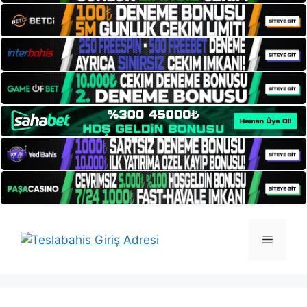
İçeriğe
atla
Menü