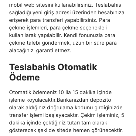
mobil web sitesini kullanabilirsiniz. Teslabahis
sağladığı yeni giriş adresi üzerinden hesabınıza
erişerek para transferi yapabilirsiniz. Para
çekme işlemleri, para çekme seçenekleri
kullanılarak yapılabilir. Kendi fonunuzla para
çekme talebi göndermek, uzun bir süre para
alacağınızı garanti etmez.
Teslabahis Otomatik
Ödeme
Otomatik ödemeniz 10 ila 15 dakika içinde
işleme koyulacaktır.Bankanızdan depozito
olarak aldığınız doğrulama kodunu girdiğinizde
transfer işlemi başlayacaktır. Çekim işleminiz, 5
dakika içinde çektiğiniz tutarı tam olarak
gösterecek şekilde sitede hemen görünecektir.