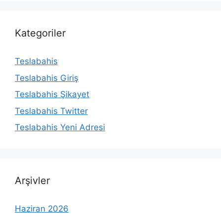
Kategoriler
Teslabahis
Teslabahis Giriş
Teslabahis Şikayet
Teslabahis Twitter
Teslabahis Yeni Adresi
Arşivler
Haziran 2026