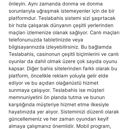
önleyin. Aynı zamanda donma ve donma
sorunlarıyla uğraşmak istemeyenler için de bir
platformdur. Teslabahis sistemi sizi şaşırtacak
bir hızla çalışarak dünyanın çeşitli yerlerinden
maçları izlemenize olanak sağlıyor. Canlı maçları
telefonunuzda tabletinizde veya
bilgisayarınızda izleyebilirsiniz. Bu bağlamda
Teslabahis, casinonun çeşitli biçimlerini ve canlı
oyunlar da dahil olmak üzere çok sayıda oyunu
kapsar. Diğer bahis sitelerinden farklı olarak bu
platform, öncelikle reklam yoluyla gelir elde
ediyor ve bu açıdan olağanüstü hizmet
sunmaya çalışıyor. Teslabahis ise müşteri
memnuniyetini ön planda tutma ve bunun
karşılığında müşteriye hizmet etme ilkesiyle
hayatınızda yer alıyor. Sisteminizi düzenli olarak
güncellemeniz ve her zaman oyundan keyif
almaya çalışmanız önemlidir. Mobil program,