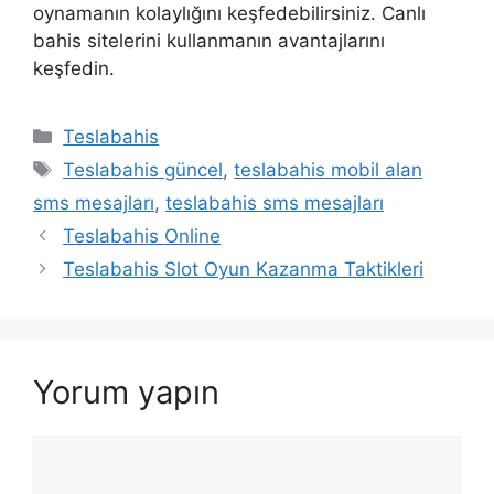
oynamanın kolaylığını keşfedebilirsiniz. Canlı
bahis sitelerini kullanmanın avantajlarını
keşfedin.
Kategoriler
Teslabahis
Etiketler
Teslabahis güncel
,
teslabahis mobil alan
sms mesajları
,
teslabahis sms mesajları
Teslabahis Online
Teslabahis Slot Oyun Kazanma Taktikleri
Yorum yapın
Yorum