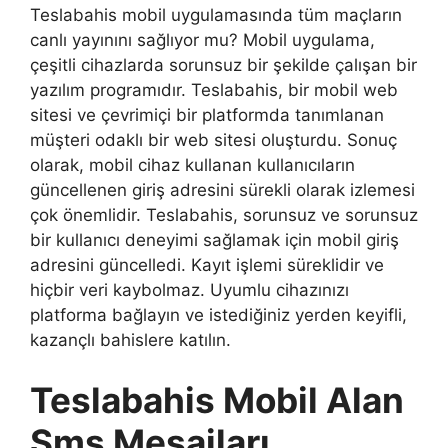
Teslabahis mobil uygulamasında tüm maçların
canlı yayınını sağlıyor mu? Mobil uygulama,
çeşitli cihazlarda sorunsuz bir şekilde çalışan bir
yazılım programıdır. Teslabahis, bir mobil web
sitesi ve çevrimiçi bir platformda tanımlanan
müşteri odaklı bir web sitesi oluşturdu. Sonuç
olarak, mobil cihaz kullanan kullanıcıların
güncellenen giriş adresini sürekli olarak izlemesi
çok önemlidir. Teslabahis, sorunsuz ve sorunsuz
bir kullanıcı deneyimi sağlamak için mobil giriş
adresini güncelledi. Kayıt işlemi süreklidir ve
hiçbir veri kaybolmaz. Uyumlu cihazınızı
platforma bağlayın ve istediğiniz yerden keyifli,
kazançlı bahislere katılın.
Teslabahis Mobil Alan
Sms Mesajları