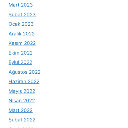
Mart 2023
Şubat 2023
Ocak 2023
Aralık 2022
Kasım 2022
Ekim 2022
Eylül 2022
Ağustos 2022
Haziran 2022
Mayıs 2022
Nisan 2022
Mart 2022
Şubat 2022