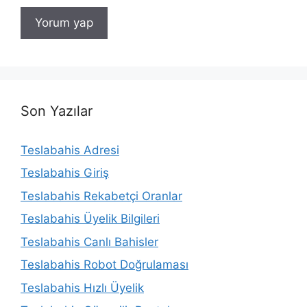
Son Yazılar
Teslabahis Adresi
Teslabahis Giriş
Teslabahis Rekabetçi Oranlar
Teslabahis Üyelik Bilgileri
Teslabahis Canlı Bahisler
Teslabahis Robot Doğrulaması
Teslabahis Hızlı Üyelik