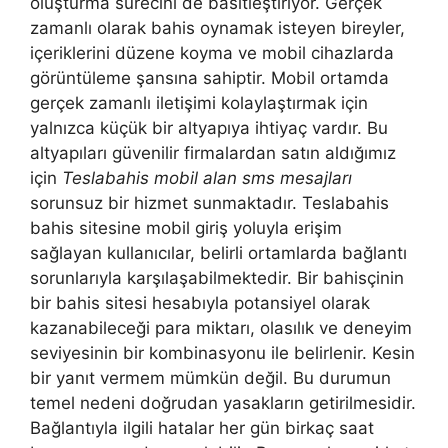
oluşturma sürecini de basitleştiriyor. Gerçek
zamanlı olarak bahis oynamak isteyen bireyler,
içeriklerini düzene koyma ve mobil cihazlarda
görüntüleme şansına sahiptir. Mobil ortamda
gerçek zamanlı iletişimi kolaylaştırmak için
yalnızca küçük bir altyapıya ihtiyaç vardır. Bu
altyapıları güvenilir firmalardan satın aldığımız
için
Teslabahis mobil alan sms mesajları
sorunsuz bir hizmet sunmaktadır. Teslabahis
bahis sitesine mobil giriş yoluyla erişim
sağlayan kullanıcılar, belirli ortamlarda bağlantı
sorunlarıyla karşılaşabilmektedir. Bir bahisçinin
bir bahis sitesi hesabıyla potansiyel olarak
kazanabileceği para miktarı, olasılık ve deneyim
seviyesinin bir kombinasyonu ile belirlenir. Kesin
bir yanıt vermem mümkün değil. Bu durumun
temel nedeni doğrudan yasakların getirilmesidir.
Bağlantıyla ilgili hatalar her gün birkaç saat