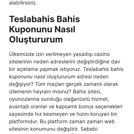
alabilirsiniz.
Teslabahis Bahis
Kuponunu Nasıl
Oluştururum
Ülkemizde izin verilmeyen yasadışı casino
sitelerinin neden adreslerini değiştirdiğine dair
bir açıklama yapmak istiyoruz.
Teslabahis bahis
kuponunu nasıl oluştururum
adresi neden
değişiyor? Tüm maçları gerçek zamanlı olarak
izlemenin hayranı mısınız? Bahis sitesi,
oyuncularına sunduğu olağanüstü hizmet,
avantajlı oranlar ve kapsamlı bonus seçenekleri
sayesinde hız kesmeyen ve hızını koruyan bir
platformdur. Bu platform zaman zaman web
sitesinin konumunu değiştirir. Sebebi