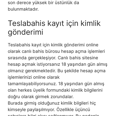
son derece yüksek bir üstünlük da
bulunmaktadır.
Teslabahis kayıt için kimlik
gönderimi
Teslabahis kayıt için kimlik gönderimi online
olarak canlı bahis bürosu hesap açma işlemleri
sırasında gerçekleşiyor. Canlı bahis sitesine
hesap açmak istiyorsanız 18 yaşından gün almış
olmanız gerekmektedir. Bu şekilde hesap açma
işlemlerinizi online olarak
tamamlayabiliyorsunuz. 18 yaşından gün almış
olan herkes üyelik formundaki kimlik bilgilerini
doğru olarak girmek zorundalar.
Burada girmiş olduğunuz kimlik bilgileri hiç
kimseyle paylaşılmıyor. Özellikle üçüncü