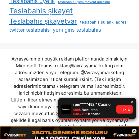
Teslabahis üyelik
teslabahis üyesi mevcut adresim
Teslabahis şikayet
Teslabahis şikayetvar
teslabahis şu anki adresi
yeni giris teslabahis
twitter teslabahis
Avrasya'nın en büyük reklam platformunda olmak için
Microsoft Teams:
reklam@avrasyamarketing.com
adresimizden veya Telegram: @Avrasyamarketing
adresimizden irtibat kurabilirsiniz. (Tek iletişim
adreslerimiz teams / telegram ve mail adresimizdir.
Harici hiçbir iletişim adresimiz bulunmamaktadır.
Lütfen itibar etmeyiniz.) Türkiye yasalarına göre 7258
sayılı kanun uyarınca yasa dışı bahis oynamanın
cezaları mevcuttur. Şu an bulunduğunuz site hiç bir
şekilde illegal bahis oyunları oynatmıyor ve oynamaya
aracı olmuyordur.
probahis
|
teksascasino
|
bets60
|
×
betlesene
|
elitbahis
|
marlonbet
|
casipolgit
|
betsleo