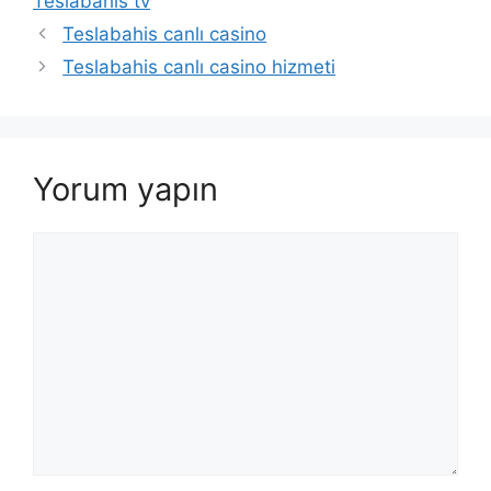
Teslabahis tv
Teslabahis canlı casino
Teslabahis canlı casino hizmeti
Yorum yapın
Yorum