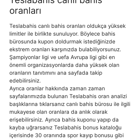
oranları
Teslabahis canlı bahis oranları oldukça yüksek
limitler ile birlikte sunuluyor. Böylece bahis
bürosunda kupon doldurmak istediğinizde
ekstrem oranları karşınızda bulabiliyorsunuz.
Şampiyonlar ligi ve uefa Avrupa ligi gibi en
önemli organizasyonlarda daha yüksek olan
oranların tanıtımını ana sayfada takip
edebilirsiniz.
Ayrıca oranlar hakkında zaman zaman
sayfalarımızda bulunan Teslabahis oran analizi
başlıklarına tıklarsanız canlı bahis bürosu ile ilgili
mukayese olan oranlara da anlık olarak
erişebilirsiniz. Ayrıca bahis kuponu yapıp da
kayba uğrarsanız Teslabahis bonus kataloğu
içerisinde 30 oranında spor kayıp bonusu gibi