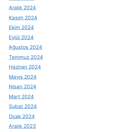
Aralık 2024
Kasım 2024
Ekim 2024
Eylül 2024
Ağustos 2024
Temmuz 2024
Haziran 2024
Mayıs 2024
Nisan 2024
Mart 2024
Şubat 2024
Ocak 2024
Aralık 2023