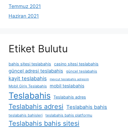
Temmuz 2021
Haziran 2021
Etiket Bulutu
bahis sitesi teslabahis
casino sitesi teslabahis
güncel adresi teslabahis
güncel teslabahis
kayit teslabahis
mevcut teslabahis adresim
mobil teslabahis
Mobil Giriş Teslabahis
Teslabahis
Teslabahis adres
Teslabahis adresi
Teslabahis bahis
teslabahis bahisleri
teslabahis bahis platformu
Teslabahis bahis sitesi