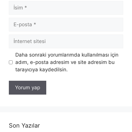
İsim
E-
posta
İnternet
sitesi
Daha sonraki yorumlarımda kullanılması için
adım, e-posta adresim ve site adresim bu
tarayıcıya kaydedilsin.
Son Yazılar